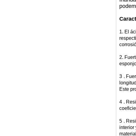
podemo
Caract
1. El ác
respect
corrosi
2. Fuer
esponjo
3
. Fue
longitud
Este pr
4
. Res
coefici
5
. Res
interior
materia