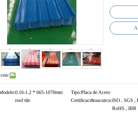
Añ
 con:
Modelo:
0.16-1.2 * 665-1070mm
Tipo:
Placa de Acero
roof tile
Certificaci&oacute;n:
ISO , SGS , 
RoHS , IBR