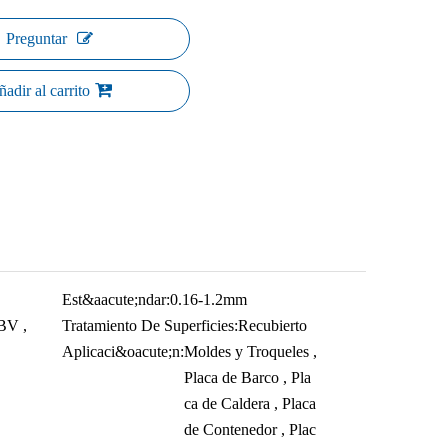
Preguntar
adir al carrito
Est&aacute;ndar:
0.16-1.2mm
BV ,
Tratamiento De Superficies:
Recubierto
Aplicaci&oacute;n:
Moldes y Troqueles ,
Placa de Barco , Pla
ca de Caldera , Placa
de Contenedor , Plac