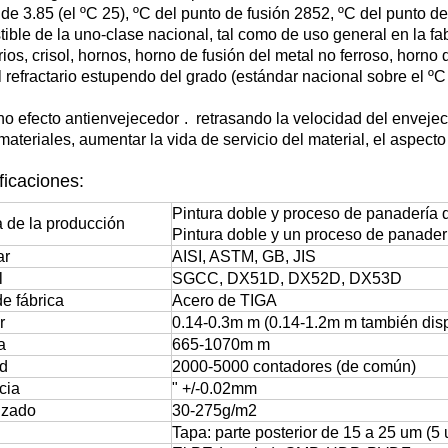
a de 3.85 (el ºC 25), ºC del punto de fusión 2852, ºC del punto d
ible de la uno-clase nacional, tal como de uso general en la fabri
arios, crisol, hornos, horno de fusión del metal no ferroso, horn
l refractario estupendo del grado (estándar nacional sobre el ºC
no
efecto antienvejecedor
.
retrasando la velocidad del envejeci
materiales, aumentar la vida de servicio del material, el aspect
ficaciones:
Pintura doble y proceso de panadería 
 de la producción
Pintura doble y un proceso de panader
ar
AISI, ASTM, GB, JIS
l
SGCC, DX51D, DX52D, DX53D
e fábrica
Acero de TIGA
r
0.14-0.3m m (0.14-1.2m m también dis
a
665-1070m m
ud
2000-5000 contadores (de común)
cia
" +/-0.02mm
izado
30-275g/m2
Tapa: parte posterior de 15 a 25 um (