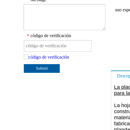
uso espe
código de verificación
*
Submit
Descri
La plac
para la
La hoj
constru
materi
fabric
Irlanda