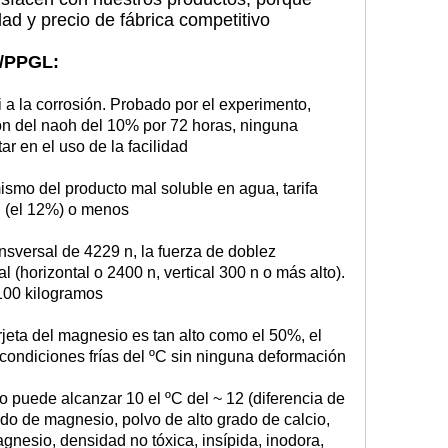
ad y precio de fábrica competitivo
I/PPGL:
li a la corrosión. Probado por el experimento,
ción del naoh del 10% por 72 horas, ninguna
r en el uso de la facilidad
mismo del producto mal soluble en agua, tarifa
l (el 12%) o menos
nsversal de 4229 n, la fuerza de doblez
l (horizontal o 2400 n, vertical 300 n o más alto).
 100 kilogramos
arjeta del magnesio es tan alto como el 50%, el
 condiciones frías del ºC sin ninguna deformación
to puede alcanzar 10 el ºC del ~ 12 (diferencia de
óxido de magnesio, polvo de alto grado de calcio,
gnesio, densidad no tóxica, insípida, inodora,