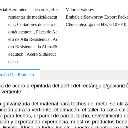
cial:
Herramientas de corte , Her
Valores:
Valores
ramientas de medici&oacut
Embalaje:
Seaworthy Export Pack
e;n , Cortadores de acero C
C&oacute;digo del HS:
72107010
om&uacute;n , Placa de Ac
ero de Alta Resistencia , Ac
ero Resistente a la Abrasi&
oacute;n , Acero Sil&iacut
e;ceo
pción Del Producto
a de acero prepintada del perfil del rectángulo/galvanizó
 vertiente
a galvanizada del material para techos del metal se util
cción para la vertiente, el almacén, el taller, la casa ca
al para techos, el panel de pared, techo, revestimiento
ación y exportando experiencia, nuestros productos beed
, Egipto, África, la India, los etc. nuestros clientes se 