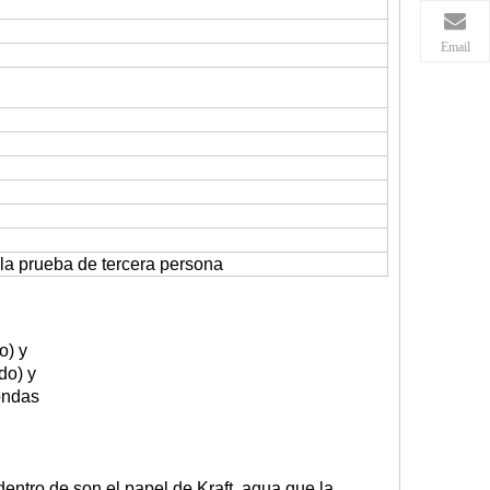
Email
 la prueba de tercera persona
o) y
do) y
ondas
ntro de son el papel de Kraft, agua que la