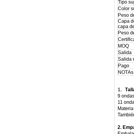
Tipo su
Color s
Peso de
Capa d
capa de
Peso de
Certifi
MOQ
Salida
Salida
Pago
NOTAs
1.
Tal
9 ondas
11 onda
Materia
También
2. Emp
Embalaj