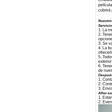
películ
cubrirá 
Nuestro
Servicio
1. La m
2. Tene
opcion
3. Se v
4. La b
ofrecer
5. Todo
exterior
6. Tene
de nues
Después
1. Cont
2. Cont
3. Envi
After-sa
1. Esta
2. Even