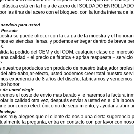
a plástica está en la hoja de acero del SOLDADO ENROLLADO 
por las tiras del acero con el bloqueo, con la funda interna de l
 servicio para usted
 Pre-sale
uestra se puede ofrecer con la carga de la muestra y el honorar
mos existencias llenas, y podemos entregar dentro de breve pe
es.
alida la pedido del OEM y del ODM, cualquier clase de impresión
uena calidad + el precio de fábrica + aprisa respuesta + servici
le
s nuestros productos son producto de nuestro trabajador profe
 del alto-trabajar-efecto, usted podemos creer total nuestro serv
mos experiencia de 8 años del diseño, fabricamos y vendemos la
tro honor
 de usted elegir
aremos el coste de envío más barato y le haremos la factura in
rolar la calidad otra vez, después enviar a usted en el día labo
arle por correo electrónico no de seguimiento, y ayudar a abrir 
le elegir
mos muy alegres que el cliente da nos a una cierta sugerencia p
tualmente la pregunta, entra en contacto con por favor con nosot