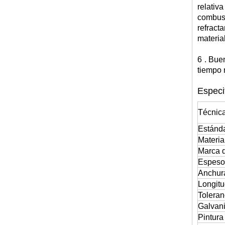
relativ
combust
refract
materia
6
.
Bue
tiempo 
Especi
Técnica
Estánd
Materia
Marca d
Espeso
Anchur
Longit
Toleran
Galvan
Pintura