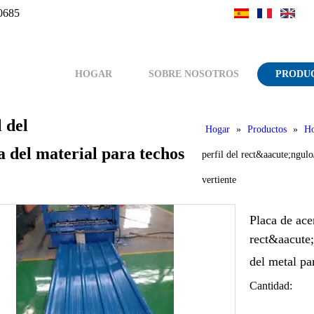
0685
HOGAR
SOBRE NOSOTROS
PRODU
 del
Hogar
»
Productos
»
Ho
 del material para techos
perfil del rect&aacute;ngulo
vertiente
Placa de ace
rect&aacute;
del metal pa
Cantidad: