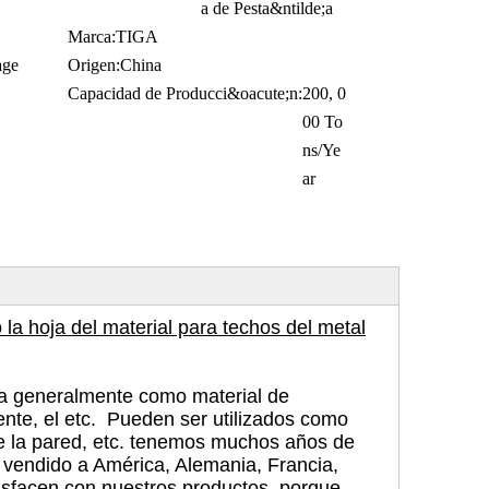
a de Pesta&ntilde;a
Marca:
TIGA
age
Origen:
China
Capacidad de Producci&oacute;n:
200, 0
00 To
ns/Ye
ar
 la hoja del material para techos del metal
iza generalmente como material de
liente, el etc. Pueden ser utilizados como
 de la pared, etc. tenemos muchos años de
 vendido a América, Alemania, Francia,
satisfacen con nuestros productos, porque