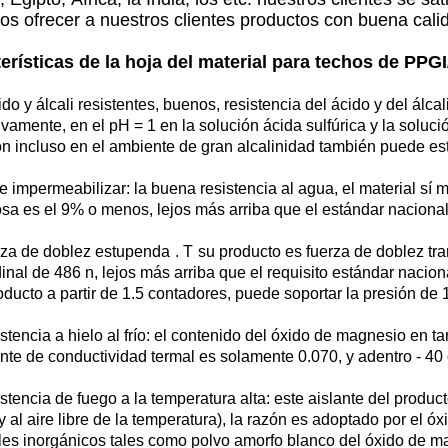
s ofrecer a nuestros clientes productos con buena calid
erísticas de la hoja del material para techos de PPG
ido y álcali resistentes, buenos, resistencia del ácido y del álca
ivamente, en el pH = 1 en la solución ácida sulfúrica y la solu
ón incluso en el ambiente de gran alcalinidad también puede esta
te impermeabilizar: la buena resistencia al agua, el material sí 
sa es el 9% o menos, lejos más arriba que el estándar naciona
rza de doblez estupenda
. T
su producto es fuerza de doblez tra
inal de 486 n, lejos más arriba que el requisito estándar naciona
oducto a partir de 1.5 contadores, puede soportar la presión de
istencia a hielo al frío: el contenido del óxido de magnesio en t
ente de conductividad termal es solamente 0.070, y adentro - 40
istencia de fuego a la temperatura alta: este aislante del produc
 y al aire libre de la temperatura), la razón es adoptado por el 
les inorgánicos tales como polvo amorfo blanco del óxido de ma