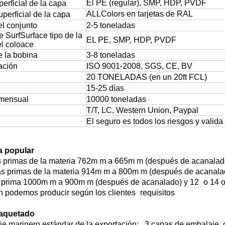
El PE (regular), SMP, HDP, PVDF
perficial de la capa
ALLColors en tarjetas de RAL
uperficial de la capa
l conjunto
2-5 toneladas
e SurfSurface
tipo de la
EL PE, SMP, HDP, PVDF
l coloace
 la bobina
3-8 toneladas
cación
ISO 9001-2008, SGS, CE, BV
20 TONELADAS (en un 20ft FCL)
15-25 días
 mensual
10000 toneladas
T/T, LC, Western Union, Paypal
El seguro es todos los riesgos y valida
la popular
 primas de la materia 762m m a 665m m (después de acanalad
s primas de la materia 914m m a 800m m (después de acanala
 prima 1000m m a 900m m (después de acanalado) y 12
o 14 
 podemos producir según los clientes
requisitos
aquetado
e marinero estándar de la exportación: 3 capas de embalaje, de