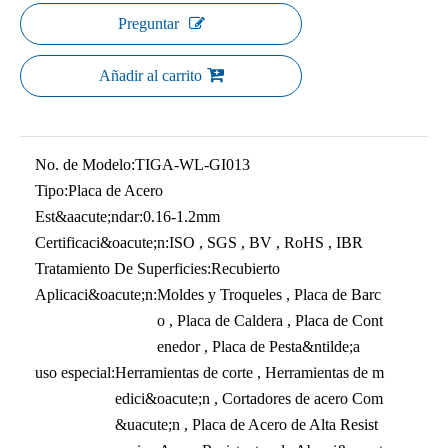
Preguntar
Añadir al carrito
No. de Modelo:
TIGA-WL-GI013
Tipo:
Placa de Acero
Est&aacute;ndar:
0.16-1.2mm
Certificaci&oacute;n:
ISO , SGS , BV , RoHS , IBR
Tratamiento De Superficies:
Recubierto
Aplicaci&oacute;n:
Moldes y Troqueles , Placa de Barc
o , Placa de Caldera , Placa de Cont
enedor , Placa de Pesta&ntilde;a
uso especial:
Herramientas de corte , Herramientas de m
edici&oacute;n , Cortadores de acero Com
&uacute;n , Placa de Acero de Alta Resist