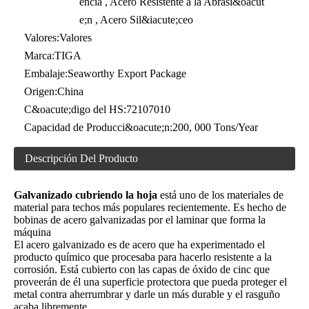
encia , Acero Resistente a la Abrasi&oacut
e;n , Acero Sil&iacute;ceo
Valores:
Valores
Marca:
TIGA
Embalaje:
Seaworthy Export Package
Origen:
China
C&oacute;digo del HS:
72107010
Capacidad de Producci&oacute;n:
200, 000 Tons/Year
Descripción Del Producto
Galvanizado cubriendo la hoja
está uno de los materiales de
material para techos más populares recientemente. Es hecho de
bobinas de acero galvanizadas por el laminar que forma la
máquina
El acero galvanizado es de acero que ha experimentado el
producto químico que procesaba para hacerlo resistente a la
corrosión. Está cubierto con las capas de óxido de cinc que
proveerán de él una superficie protectora que pueda proteger el
metal contra aherrumbrar y darle un más durable y el rasguño
acaba libremente