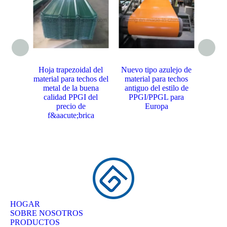
Hoja trapezoidal del
Nuevo tipo azulejo de
Nuevo 
material para techos del
material para techos
acero 
metal de la buena
antiguo del estilo de
de pr
calidad PPGI del
PPGI/PPGL para
del g
precio de
Europa
f&aacute;brica
HOGAR
SOBRE NOSOTROS
PRODUCTOS