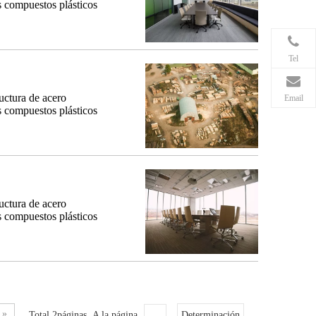
es compuestos plásticos
Tel
uctura de acero
Email
es compuestos plásticos
uctura de acero
es compuestos plásticos
»
Total 2páginas A la página
Determinación