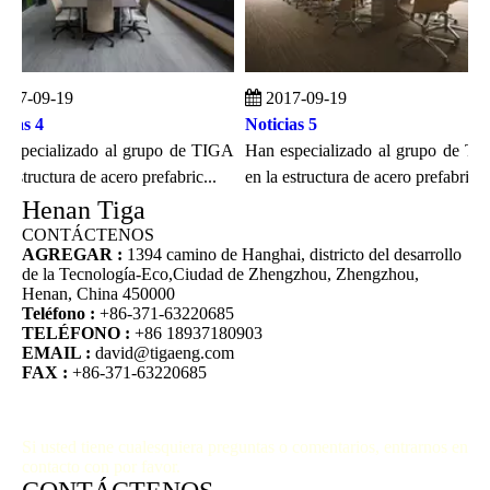
7-09-19
2017-09-19
as 4
Noticias 5
specializado al grupo de TIGA
Han especializado al grupo de TIGA
structura de acero prefabric...
en la estructura de acero prefabric...
Henan Tiga
CONTÁCTENOS
AGREGAR :
1394 camino de Hanghai, districto del desarrollo
de la Tecnología-Eco,Ciudad de Zhengzhou, Zhengzhou,
Henan, China 450000
Teléfono :
+86-371-63220685
TELÉFONO :
+86 18937180903
EMAIL :
david@tigaeng.com
FAX :
+86-371-63220685
Si usted tiene cualesquiera preguntas o comentarios, entrarnos en
contacto con por favor.