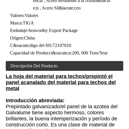
encia , Acero Resistente a la Abrasi&oacut
e;n , Acero Sil&iacute;ceo
Valores:
Valores
Marca:
TIGA
Embalaje:
Seaworthy Export Package
Origen:
China
C&oacute;digo del HS:
72107010
Capacidad de Producci&oacute;n:
200, 000 Tons/Year
Descripción Del Producto
La hoja del material para techos/prepintó el
panel acanalado del material para techos del
metal
Introducción abreviada:
Prepintado galvanizado/el panel de la azotea del
Galvalume tiene aspecto hermoso, colores
brillantes, la buena intemperización y período de
construcción corto. Es una clase de material de