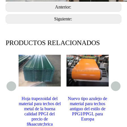
Anterior:
Siguiente:
PRODUCTOS RELACIONADOS
Hoja trapezoidal del
Nuevo tipo azulejo de
Nuevo 
material para techos del
material para techos
acero 
metal de la buena
antiguo del estilo de
de pr
calidad PPGI del
PPGI/PPGL para
del g
precio de
Europa
f&aacute;brica