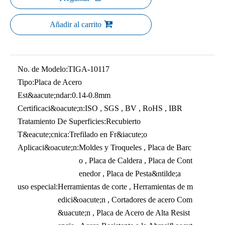
Añadir al carrito
No. de Modelo:
TIGA-10117
Tipo:
Placa de Acero
Est&aacute;ndar:
0.14-0.8mm
Certificaci&oacute;n:
ISO , SGS , BV , RoHS , IBR
Tratamiento De Superficies:
Recubierto
T&eacute;cnica:
Trefilado en Fr&iacute;o
Aplicaci&oacute;n:
Moldes y Troqueles , Placa de Barc
o , Placa de Caldera , Placa de Cont
enedor , Placa de Pesta&ntilde;a
uso especial:
Herramientas de corte , Herramientas de m
edici&oacute;n , Cortadores de acero Com
&uacute;n , Placa de Acero de Alta Resist