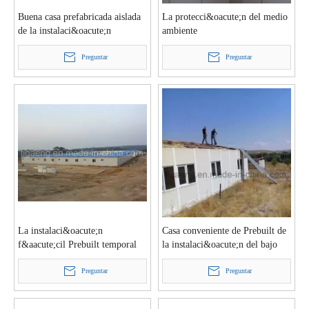
Buena casa prefabricada aislada
La protecci&oacute;n del medio
de la instalaci&oacute;n
ambiente
r&aacute;pida con la estructura
Prebuilt/prefabric&oacute; la
de acero ligera
Preguntar
casa para el dormitorio del
Preguntar
trabajador
La instalaci&oacute;n
Casa conveniente de Prebuilt de
f&aacute;cil Prebuilt temporal
la instalaci&oacute;n del bajo
extensible/prefabric&oacute; la
costo con la estructura de acero
casa/la oficina/el sitio
Preguntar
ligera
Preguntar