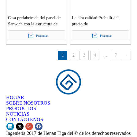
Casa prefabricada del panel de
La alta calidad Prebuilt del
Sanwich con la estructura de
precio de
acero ligera
f&aacute;brica/prefabric&oacute;
Preguntar
la casa/la oficina/el sitio
Preguntar
1
2
3
4
...
7
»
HOGAR
SOBRE NOSOTROS
PRODUCTOS
NOTICIAS
CONTÁCTENOS
Ingeniería 2017 de Henan Tiga del © de los derechos reservados