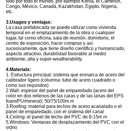
sido por todo el mundo, por ejemplo Kenia, el Camerún,
Congo, México, Canadá, Kazakhstan, Egipto, Nigeria,
etc.
3.Usages y ventajas:
La casa prefabricada se puede utilizar como vivienda
temporal en el emplazamiento de la obra o cualquier
lugar, tal como oficina, sala de reunión, dormitorio, el
centro de exposición, hacer compras y así
sucesivamente, que tiene diseño científico y humanizado,
aspecto atractivo, durabilidad favorable al medio
ambiente, alta y super-weatherability.
4.Materials:
1. Estructura principal: sistema que enmarca de acero del
calibrador ligero (columna: tubo de acero cuadrado o
como sus requisitos)
2.Wall: espesor del panel de emparedado (acero del
color en dos rellenos de las caras y de las lanas del EPS
foam/PU/mineral): 50/75/100m m
3.Roofing: material para techos de acero acanalado o el
panel de emparedado, con el sistema del canal
4.Ceiling: el panel de techo del PVC de 8-15m m
5.Windows: Ventanas de desplazamiento del PVC con el
vidrio