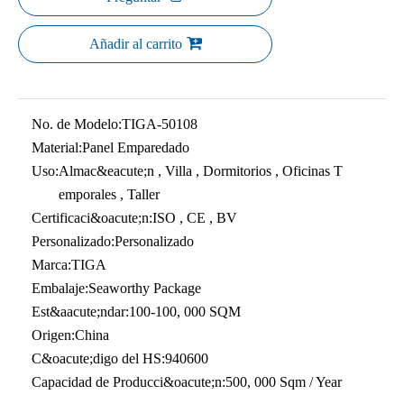
Añadir al carrito
No. de Modelo:
TIGA-50108
Material:
Panel Emparedado
Uso:
Almac&eacute;n , Villa , Dormitorios , Oficinas T
emporales , Taller
Certificaci&oacute;n:
ISO , CE , BV
Personalizado:
Personalizado
Marca:
TIGA
Embalaje:
Seaworthy Package
Est&aacute;ndar:
100-100, 000 SQM
Origen:
China
C&oacute;digo del HS:
940600
Capacidad de Producci&oacute;n:
500, 000 Sqm / Year