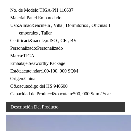
No. de Modelo:
TIGA-PH 116637
Material:
Panel Emparedado
Uso:
Almac&eacute;n , Villa , Dormitorios , Oficinas T
emporales , Taller
Certificaci&oacute;n:
ISO , CE , BV
Personalizado:
Personalizado
Marca:
TIGA
Embalaje:
Seaworthy Package
Est&aacute;ndar:
100-100, 000 SQM
Origen:
China
C&oacute;digo del HS:
940600
Capacidad de Producci&oacute;n:
500, 000 Sqm / Year
Descripción Del Producto