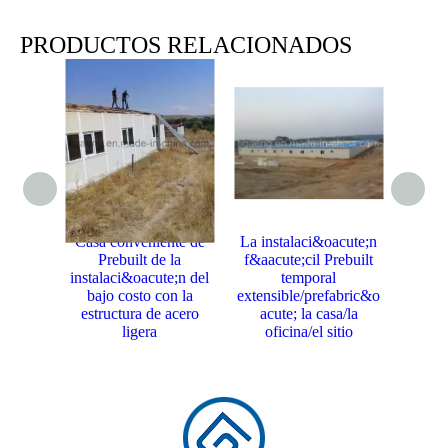
PRODUCTOS RELACIONADOS
Casa conveniente de
La instalaci&oacute;n
Siti
Prebuilt de la
f&aacute;cil Prebuilt
pre
instalaci&oacute;n del
temporal
bajo costo con la
extensible/prefabric&o
f&a
estructura de acero
acute; la casa/la
Preb
ligera
oficina/el sitio