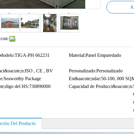
Añ
 con:
Modelo:
TIGA-PH 662231
Material:
Panel Emparedado
caci&oacute;n:
ISO , CE , BV
Personalizado:
Personalizado
e:
Seaworthy Package
Est&aacute;ndar:
50-100, 000 SQ
e;digo del HS:
730890000
Capacidad de Producci&oacute;n:
pción Del Producto