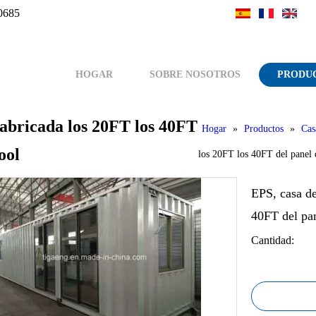
0685
HOGAR
SOBRE NOSOTROS
PRODU
fabricada los 20FT los 40FT
Hogar
»
Productos
»
Cas
ool
los 20FT los 40FT del pane
EPS, casa de
40FT del pa
Cantidad: