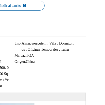
adir al carrito
Uso:
Almac&eacute;n , Villa , Dormitori
os , Oficinas Temporales , Taller
Marca:
TIGA
M
Origen:
China
500, 0
00 Sq
m / Ye
ar