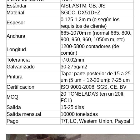
Estándar
AISI, ASTM, GB, JIS
Material
SGCC, DX51D+Z
0.125-1.2m m (o según los
Espesor
requisitos de cliente)
665-1070m m (normal 665, 800,
Anchura
900, 950, 960, 1050m m, etc)
1200-5800 contadores (de
Longitud
común)
Tolerancia
+/-0.02mm
Galvanizado
30-275g/m2
Tapa: parte posterior de 15 a 25
Pintura
um (5 um + 12-20 um): 7-25 um
Certificación
ISO 9001-2008, SGS, CE, BV
20 TONELADAS (en un 20ft
MOQ
FCL)
Salida
15-25 días
Salida mensual
10000 toneladas
Pago
T/T, LC, Western Union, Paypal