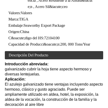
encia , Acero Resistente a la Abrasi&oacut
e;n , Acero Sil&iacute;ceo
Valores:
Valores
Marca:
TIGA
Embalaje:
Seaworthy Export Package
Origen:
China
C&oacute;digo del HS:
72104100
Capacidad de Producci&oacute;n:
200, 000 Tons/Year
Descripción Del Producto
Introducción abreviada:
galvanizado cubrir la hoja tiene aspecto hermoso y
diversas lentejuelas.
Aplicación:
El azulejo galvanizado tiene ventajas incluyendo aspecto
hermoso, clásico y gusto agraciado. Puede ser
ampliamente utilizado en aldea, hotel, la exposición, la
aldea de la vocación, la construcción de la familia y la
decoración al aire libre