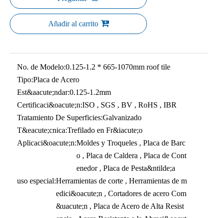
Añadir al carrito
No. de Modelo:
0.125-1.2 * 665-1070mm roof tile
Tipo:
Placa de Acero
Est&aacute;ndar:
0.125-1.2mm
Certificaci&oacute;n:
ISO , SGS , BV , RoHS , IBR
Tratamiento De Superficies:
Galvanizado
T&eacute;cnica:
Trefilado en Fr&iacute;o
Aplicaci&oacute;n:
Moldes y Troqueles , Placa de Barc
o , Placa de Caldera , Placa de Cont
enedor , Placa de Pesta&ntilde;a
uso especial:
Herramientas de corte , Herramientas de m
edici&oacute;n , Cortadores de acero Com
&uacute;n , Placa de Acero de Alta Resist