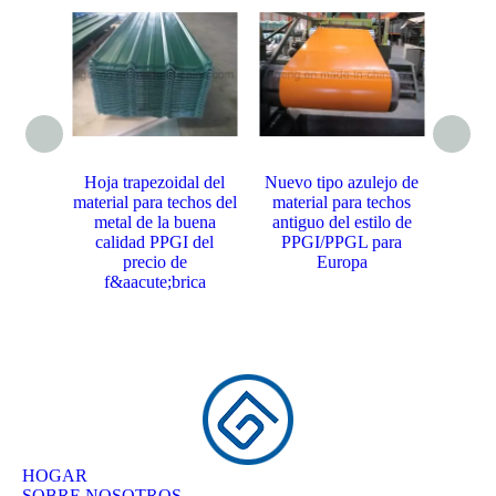
Hoja trapezoidal del
Nuevo tipo azulejo de
Nuevo 
material para techos del
material para techos
acero 
metal de la buena
antiguo del estilo de
de pr
calidad PPGI del
PPGI/PPGL para
del g
precio de
Europa
f&aacute;brica
HOGAR
SOBRE NOSOTROS