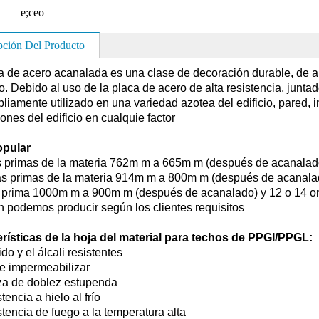
e;ceo
pción Del Producto
a de acero acanalada es una clase de decoración durable, de alta
o. Debido al uso de la placa de acero de alta resistencia, junta
liamente utilizado en una variedad azotea del edificio, pared, i
iones del edificio en cualquie factor
opular
 primas de la materia 762m m a 665m m (después de acanalad
s primas de la materia 914m m a 800m m (después de acanala
 prima 1000m m a 900m m (después de acanalado) y 12
o 14 o
 podemos producir según los clientes
requisitos
rísticas de la hoja del material para techos de PPGI/PPGL:
ido y el álcali resistentes
te impermeabilizar
za de doblez estupenda
tencia a hielo al frío
stencia de fuego a la temperatura alta