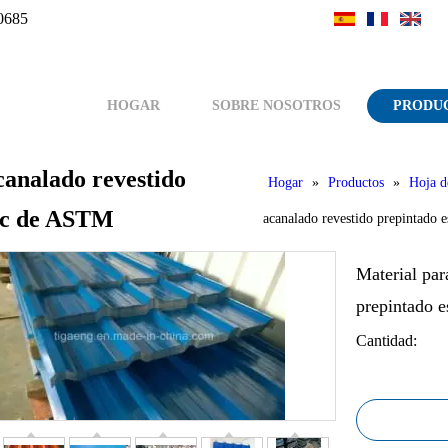
0685
HOGAR
SOBRE NOSOTROS
PRODU
canalado revestido
Hogar
»
Productos
»
Hoja d
inc de ASTM
acanalado revestido prepintado 
Material par
prepintado 
Cantidad: