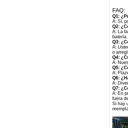
FAQ:
Q1: ¿P
A: Sí, 
Q2: ¿C
A: La f
batería
Q3: ¿C
A: Uste
o arreg
Q4: ¿C
A: Nues
Q5: ¿C
A: Plaz
Q6: ¿H
A: Dive
Q7: ¿Có
A: En p
fuera d
Si hay 
reempla