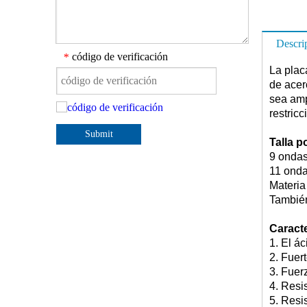
Descri
código de verificación
*
La plac
de acer
sea amp
restricc
Submit
Talla p
9 ondas
11 onda
Materia
También
Caracte
1. El ác
2. Fuer
3. Fuer
4. Resis
5. Resi