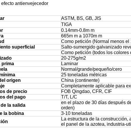
 efecto antienvejecedor
ar
ASTM, BS, GB, JIS
TIGA
or
0.14mm-0.8m m
ra
665m m a 1070m m
ud
Como petición (Normal menos el
ento superficial
Salto-sumergido galvanizado rev
Como petición (todos los colores
izado
20-275g/m2
a prima
Laminar
uela
Normal/grande/pequeño/cero
mínima
25 toneladas métricas
del origen
China (continente)
je
Completamente aplicable para ex
os de precio
FOB Qingdao, CFR, CIF
os del pago
T/T, L/C
en el plazo de 30 días después de 
 de la salida
orden)
e la bobina
3-10 toneladas
La estructura de la construcción, 
ción
el panel de la azotea, industria-util