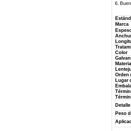
6. Buen
Estánd
Marca
Espes
Anchu
Longit
Tratami
Color
Galvan
Materi
Lentej
Orden 
Lugar 
Embala
Términ
Términ
Detalle
Peso d
Aplica