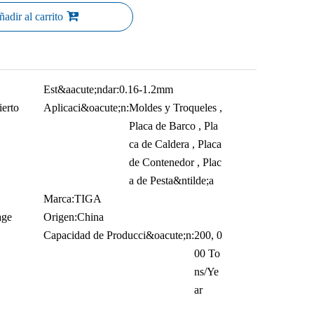
adir al carrito
Est&aacute;ndar:
0.16-1.2mm
erto
Aplicaci&oacute;n:
Moldes y Troqueles ,
Placa de Barco , Pla
ca de Caldera , Placa
de Contenedor , Plac
a de Pesta&ntilde;a
Marca:
TIGA
age
Origen:
China
Capacidad de Producci&oacute;n:
200, 0
00 To
ns/Ye
ar