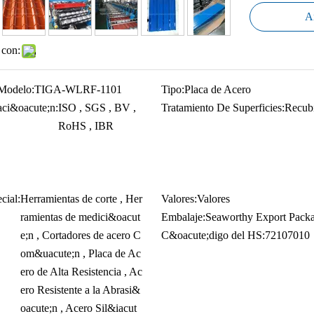
Añ
 con:
Modelo:
TIGA-WLRF-1101
Tipo:
Placa de Acero
caci&oacute;n:
ISO , SGS , BV ,
Tratamiento De Superficies:
Recubi
RoHS , IBR
cial:
Herramientas de corte , Her
Valores:
Valores
ramientas de medici&oacut
Embalaje:
Seaworthy Export Pack
e;n , Cortadores de acero C
C&oacute;digo del HS:
72107010
om&uacute;n , Placa de Ac
ero de Alta Resistencia , Ac
ero Resistente a la Abrasi&
oacute;n , Acero Sil&iacut