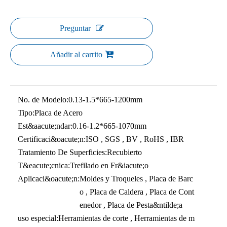
Preguntar
Añadir al carrito
No. de Modelo:
0.13-1.5*665-1200mm
Tipo:
Placa de Acero
Est&aacute;ndar:
0.16-1.2*665-1070mm
Certificaci&oacute;n:
ISO , SGS , BV , RoHS , IBR
Tratamiento De Superficies:
Recubierto
T&eacute;cnica:
Trefilado en Fr&iacute;o
Aplicaci&oacute;n:
Moldes y Troqueles , Placa de Barc
o , Placa de Caldera , Placa de Cont
enedor , Placa de Pesta&ntilde;a
uso especial:
Herramientas de corte , Herramientas de m