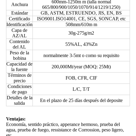
600mm-1250m m (talla normal
Anchura
665/800/900/1050/1070/914/1219/1250)
Estándar
GB, ASTM, ESTRUENDO, JIS, EN, BS
Certificado
ISO9001.ISO14001, CE, SGS, SONCAP, etc
Identificación
508mm/610m m
Capa de
30g-275g/m2
AZ/AL
Contenido
55%AL, 43%Zn
del AL
Peso de la
normalmente 3-5mt o como su requisito
bobina
Capacidad de
200,000Mt/year (MOQ: 25Mt)
la fuente
Términos de
FOB, CFR, CIF
precio
Condiciones
L/C, T/T
de pago
Detalles de la
En el plazo de 25 días después del deposite
salida
Ventajas:
Economía, sentido práctico, apperance hermoso, prueba del
agua, prueba de fuego, ressistance de Corrossion, peso ligero,
etc.