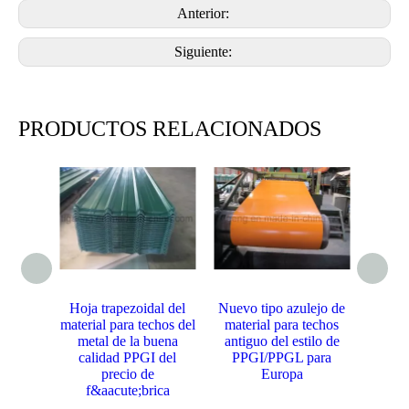
Anterior:
Siguiente:
PRODUCTOS RELACIONADOS
Hoja trapezoidal del
Nuevo tipo azulejo de
Hoj
material para techos del
material para techos
materia
metal de la buena
antiguo del estilo de
calidad PPGI del
PPGI/PPGL para
const
precio de
Europa
conve
f&aacute;brica
calid
f&