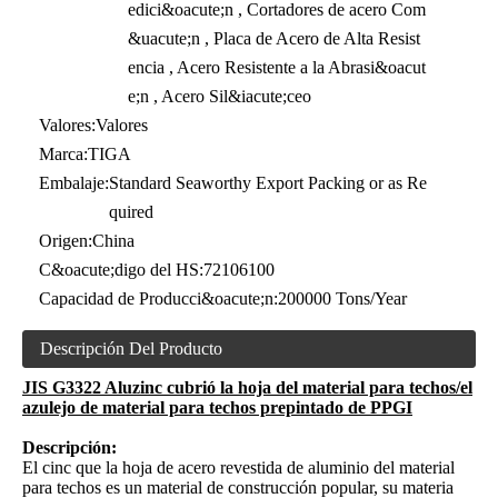
edici&oacute;n , Cortadores de acero Com
&uacute;n , Placa de Acero de Alta Resist
encia , Acero Resistente a la Abrasi&oacut
e;n , Acero Sil&iacute;ceo
Valores:
Valores
Marca:
TIGA
Embalaje:
Standard Seaworthy Export Packing or as Re
quired
Origen:
China
C&oacute;digo del HS:
72106100
Capacidad de Producci&oacute;n:
200000 Tons/Year
Descripción Del Producto
JIS G3322 Aluzinc cubrió la hoja del material para techos/el
azulejo de material para techos prepintado de PPGI
Descripción:
El cinc que la hoja de acero revestida de aluminio del material
para techos es un material de construcción popular, su materia