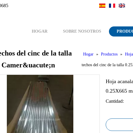
0685
HOGAR
SOBRE NOSOTROS
PRODU
hos del cinc de la talla
Hogar
»
Productos
»
Hoja
el Camer&uacute;n
techos del cinc de la talla 0
Hoja acanala
0.25X665 mi
Cantidad: