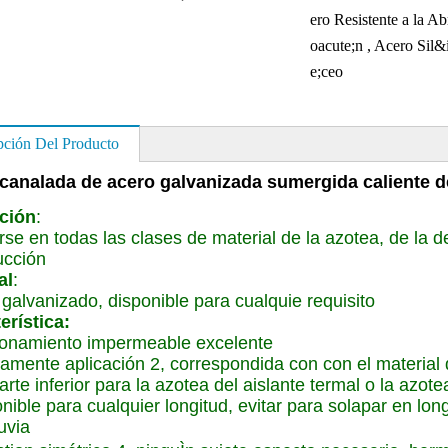
ero Resistente a la A
oacute;n , Acero Sil&
e;ceo
pción Del Producto
canalada de acero galvanizada sumergida caliente de
ción
:
rse en todas las clases de material de la azotea, de la d
ucción
al
:
galvanizado, disponible para cualquie requisito
erística:
ionamiento impermeable excelente
amente aplicación 2, correspondida con con el material d
arte inferior para la azotea del aislante termal o la azote
nible para cualquier longitud, evitar para solapar en longi
luvia