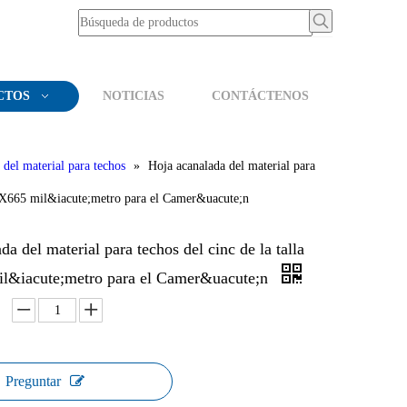
CTOS
NOTICIAS
CONTÁCTENOS
 del material para techos
»
Hoja acanalada del material para
.25X665 mil&iacute;metro para el Camer&uacute;n
da del material para techos del cinc de la talla
l&iacute;metro para el Camer&uacute;n
Preguntar