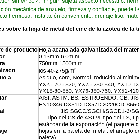
ction simétrico 4, ninguÌn sujeta aspecto necesario, her
ijación mecánica de anzuelo, firmeza y confiable, puede l
cto hermoso, instalación conveniente, drenaje liso, mat
es sobre la hoja de metal del cinc de la azotea de la
:
e de producto
Hoja acanalada galvanizada del mater
or
0.13mm-6.0m m
ra
750mm-1500m m
2
nizado
los 40-275g/m
uela
Asiduo, cero, Normal, reducido al mínim
YX25-205-820, YX25-280-840, YX10-13
YX18-80-850, YX76-380-760, YX51-410-
dar
AISI, ASTM, BS, ESTRUENDO, GB, JIS
EN10346 DX51D-DX57D S220GD-S55
al
JIS SGCC/SGCH/SGCD1-3/SGC
Tipo del CS de ASTM, tipo del FS, tipo
estándar de la exportación (el paquete d
aje
hojas en la paleta del metal, el arreglo d
paleta)