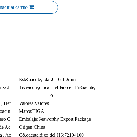
adir al carrito
Est&aacute;ndar:
0.16-1.2mm
nizad
T&eacute;cnica:
Trefilado en Fr&iacute;
o
 , Her
Valores:
Valores
oacut
Marca:
TIGA
cero C
Embalaje:
Seaworthy Export Package
de Ac
Origen:
China
a , Ac
C&oacute;digo del HS:
72104100