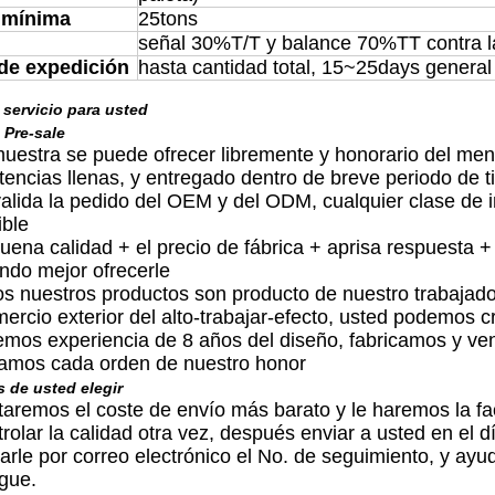
 mínima
25tons
señal 30%T/T y balance 70%TT contra la 
de expedición
hasta cantidad total, 15~25days general
 servicio para usted
 Pre-sale
muestra se puede ofrecer libremente y honorario del men
stencias llenas, y entregado dentro de breve periodo de 
valida la pedido del OEM y del ODM, cualquier clase de i
ible
buena calidad + el precio de fábrica + aprisa respuesta +
ando mejor ofrecerle
os nuestros productos son producto de nuestro trabajad
mercio exterior del alto-trabajar-efecto, usted podemos c
emos experiencia de 8 años del diseño, fabricamos y ven
iamos cada orden de nuestro honor
 de usted elegir
taremos el coste de envío más barato y le haremos la f
trolar la calidad otra vez, después enviar a usted en el
iarle por correo electrónico el No. de seguimiento, y ayu
egue.