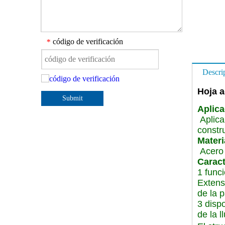
código de verificación
*
Descri
Hoja a
Submit
Aplica
Aplica
constr
Materi
Acero 
Caract
1 func
Extens
de la p
3 dispo
de la l