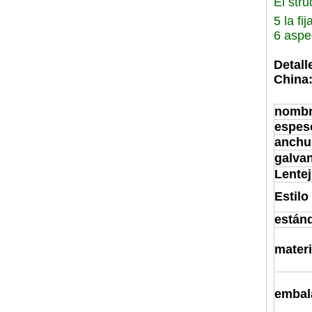
El stru
5 la f
6 aspe
Detall
China
nombr
espes
anchu
galva
Lentej
Estilo
están
materi
embal