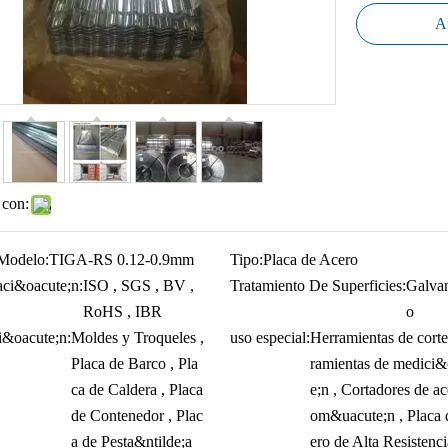
Añ
 con:
Modelo:
TIGA-RS 0.12-0.9mm
Tipo:
Placa de Acero
caci&oacute;n:
ISO , SGS , BV ,
Tratamiento De Superficies:
Galva
RoHS , IBR
o
i&oacute;n:
Moldes y Troqueles ,
uso especial:
Herramientas de corte
Placa de Barco , Pla
ramientas de medici&
ca de Caldera , Placa
e;n , Cortadores de a
de Contenedor , Plac
om&uacute;n , Placa 
a de Pesta&ntilde;a
ero de Alta Resistenci