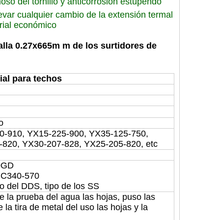
moso del tornillo y anticorrosión estupendo
levar cualquier cambio de la extensión termal
erial económico
 talla 0.27x665m m de los surtidores de
ial para techos
o
0-910, YX15-225-900, YX35-125-750,
820, YX30-207-828, YX25-205-820, etc
0GD
340-570
 del DDS, tipo de los SS
e la prueba del agua las hojas, puso las
e la tira de metal del uso las hojas y la