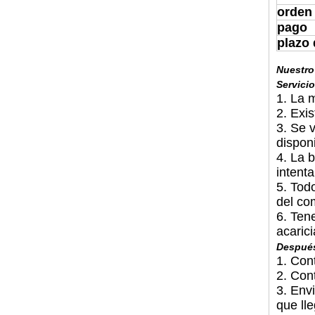
orden
pago
plazo 
Nuestro
Servicio
1. La 
2. Exi
3. Se 
dispon
4. La 
intent
5. Tod
del co
6. Ten
acaric
Después
1. Con
2. Con
3. Env
que ll