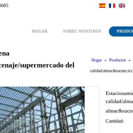
0685
HOGAR
SOBRE NOSOTROS
PRODU
uena
Hogar
»
Productos
»
cenaje/supermercado del
calidad/almac&eacute;n/
Estacionamie
calidad/alm
almac&eacu
Cantidad: