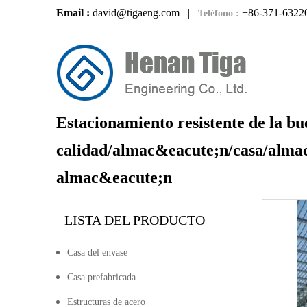
Email :
david@tigaeng.com
|
+86-371-6322
Teléfono :
Estacionamiento resistente de la b
calidad/almac&eacute;n/casa/alma
almac&eacute;n
LISTA DEL PRODUCTO
Casa del envase
Casa prefabricada
Estructuras de acero