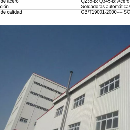
 de acero
Q235-B; Q345-B; Acero 
ción
Soldadoras automática
 de calidad
GB/T19001-2000----IS