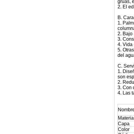
grúas, e
2. El ed
B. Carac
1. Palm
column
2. Bajo
3. Const
4. Vida
5. Otra
del agu
C. Serv
1. Dise
son esp
2. Redu
3. Con c
4. Las t
Nombr
Materia
Capa
Color