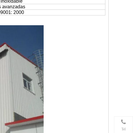
inoxidable
s avanzadas
O9001: 2000
Tel