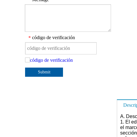
código de verificación
*
Submit
Descri
A. Desc
1. El ed
el marc
sección