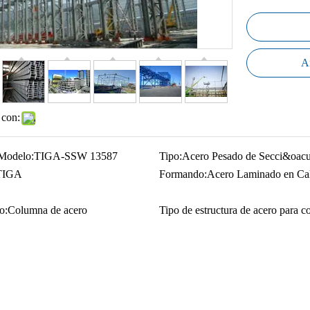
Añ
 con:
Modelo:
TIGA-SSW 13587
Tipo:
Acero Pesado de Secci&oacu
TIGA
Formando:
Acero Laminado en Cal
o:
Columna de acero
Tipo de estructura de acero para c