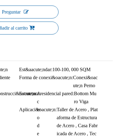
Preguntar
adir al carrito
te;n
Est&aacute;ndar:
100-100, 000 SQM
iente
Forma de conexi&oacute;n:
Conexi&oac
ute;n Perno
onstrucci&oacute;n:
Estructura residencial pared:
A
Bottom Mu
c
ro Viga
Aplicaci&oacute;n:
er
Taller de Acero , Plat
o
aforma de Estructura
d
de Acero , Casa Fabr
e
icada de Acero , Tec