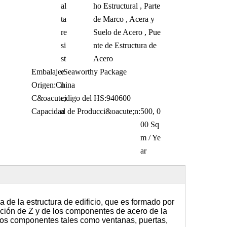
al
ho Estructural , Parte
ta
de Marco , Acera y
re
Suelo de Acero , Pue
si
nte de Estructura de
st
Acero
Embalaje:
e
Seaworthy Package
Origen:
China
n
C&oacute;digo del HS:
ci
940600
Capacidad de Producci&oacute;n:
a
500, 0
00 Sq
m / Ye
ar
ma de la estructura de edificio, que es formado por
cción de Z y de los componentes de acero de la
tros componentes tales como ventanas, puertas,