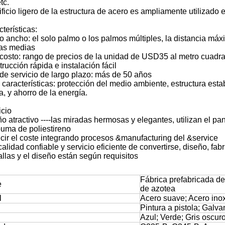
tc.
ificio ligero de la estructura de acero es ampliamente utilizado 
terísticas:
o ancho: el solo palmo o los palmos múltiples, la distancia máxi
as medias
 costo: rango de precios de la unidad de USD35 al metro cuadr
rucción rápida e instalación fácil
 de servicio de largo plazo: más de 50 años
s características: protección del medio ambiente, estructura esta
a, y ahorro de la energía.
icio
ño atractivo ----las miradas hermosas y elegantes, utilizan el p
uma de poliestireno
cir el coste integrando procesos &manufacturing del &service
alidad confiable y servicio eficiente de convertirse, diseño, fab
allas y el diseño están según requisitos
Fábrica prefabricada de 
e
de azotea
l
Acero suave; Acero ino
Pintura a pistola; Galva
Azul; Verde; Gris oscuro