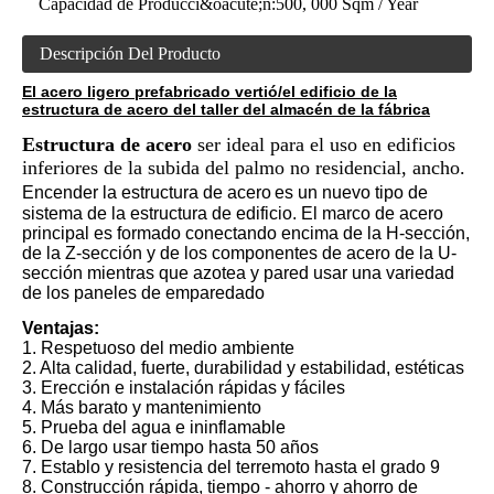
Capacidad de Producci&oacute;n:
500, 000 Sqm / Year
Descripción Del Producto
El acero ligero prefabricado vertió/el edificio de la
estructura de acero del taller del almacén de la fábrica
Estructura de acero
ser ideal para el uso en edificios
inferiores de la subida del palmo no residencial, ancho.
Encender la estructura de acero
es un nuevo tipo de
sistema de la estructura de edificio. El marco de acero
principal es formado conectando encima de la H-sección,
de la Z-sección y de los componentes de acero de la U-
sección mientras que azotea y pared usar una variedad
de los paneles de emparedado
Ventajas:
1. Respetuoso del medio ambiente
2. Alta calidad, fuerte, durabilidad y estabilidad, estéticas
3. Erección e instalación rápidas y fáciles
4. Más barato y mantenimiento
5. Prueba del agua e ininflamable
6. De largo usar tiempo hasta 50 años
7. Establo y resistencia del terremoto hasta el grado 9
8. Construcción rápida, tiempo - ahorro y ahorro de