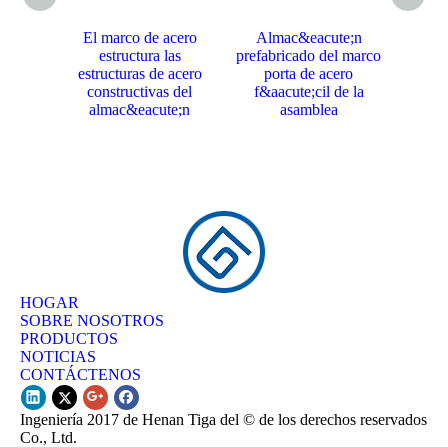
El marco de acero
Almac&eacute;n
Alm
estructura las
prefabricado del marco
estruct
estructuras de acero
porta de acero
Godow
constructivas del
f&aacute;cil de la
almac&eacute;n
asamblea
sol
HOGAR
SOBRE NOSOTROS
PRODUCTOS
NOTICIAS
CONTÁCTENOS
Ingeniería 2017 de Henan Tiga del © de los derechos reservados
Co., Ltd.