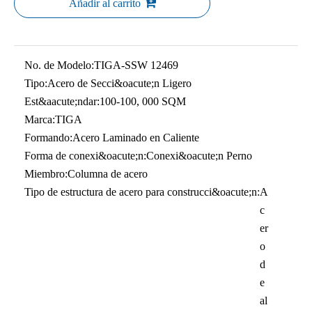
Añadir al carrito
No. de Modelo:
TIGA-SSW 12469
Tipo:
Acero de Secci&oacute;n Ligero
Est&aacute;ndar:
100-100, 000 SQM
Marca:
TIGA
Formando:
Acero Laminado en Caliente
Forma de conexi&oacute;n:
Conexi&oacute;n Perno
Miembro:
Columna de acero
Tipo de estructura de acero para construcci&oacute;n:
A
c
er
o
d
e
al