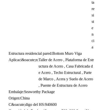
ta
re
si
st
e
n
ci
a
Estructura residencial pared:
Bottom Muro Viga
Aplicaci&oacute;n:
Taller de Acero , Plataforma de Estr
uctura de Acero , Casa Fabricada d
e Acero , Techo Estructural , Parte
de Marco , Acera y Suelo de Acero
, Puente de Estructura de Acero
Embalaje:
Seaworthy Package
Origen:
China
C&oacute;digo del HS:
940600