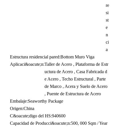
re
si
st
e
n
ci
a
Estructura residencial pared:
Bottom Muro Viga
Aplicaci&oacute;n:
Taller de Acero , Plataforma de Estr
uctura de Acero , Casa Fabricada d
e Acero , Techo Estructural , Parte
de Marco , Acera y Suelo de Acero
, Puente de Estructura de Acero
Embalaje:
Seaworthy Package
Origen:
China
C&oacute;digo del HS:
940600
Capacidad de Producci&oacute;n:
500, 000 Sqm / Year