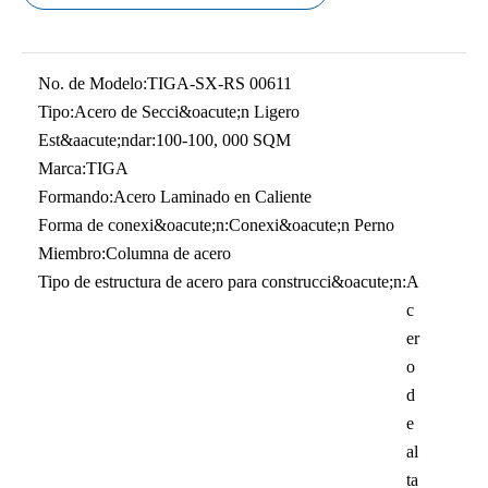
No. de Modelo:
TIGA-SX-RS 00611
Tipo:
Acero de Secci&oacute;n Ligero
Est&aacute;ndar:
100-100, 000 SQM
Marca:
TIGA
Formando:
Acero Laminado en Caliente
Forma de conexi&oacute;n:
Conexi&oacute;n Perno
Miembro:
Columna de acero
Tipo de estructura de acero para construcci&oacute;n:
A
c
er
o
d
e
al
ta