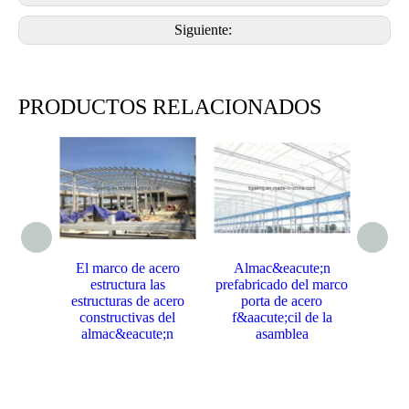
Siguiente:
PRODUCTOS RELACIONADOS
El marco de acero
Almac&eacute;n
Alm
estructura las
prefabricado del marco
estruct
estructuras de acero
porta de acero
Godow
constructivas del
f&aacute;cil de la
almac&eacute;n
asamblea
sol