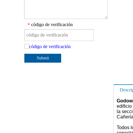
código de verificación
*
Submit
Descri
Godown
edifici
la secc
Cañería 
Todos l
conecta