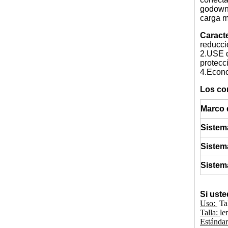
godown 
carga m
Caracte
reducci
2.U
SE d
protecc
4.Econo
Los co
Marco 
Sistema
Sistem
Sistem
Si uste
Uso:
Tal
Talla:
le
Estánda