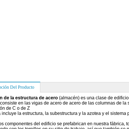
pción Del Producto
 de la estructura de acero
(almacén) es
una clase de edificio
o consiste en las vigas de acero de acero de las columnas de la 
ión de C o de Z
incluye la estructura, la subestructura y la azotea y el sistema 
os componentes del edificio se prefabrican en nuestra fábrica
, 
ndo con los tornillos en su sitio de trabajo, así que también s