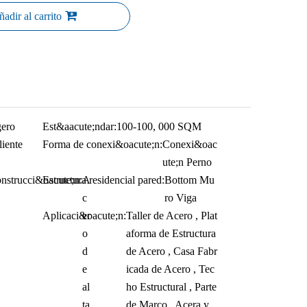
adir al carrito
gero
Est&aacute;ndar:
100-100, 000 SQM
iente
Forma de conexi&oacute;n:
Conexi&oac
ute;n Perno
onstrucci&oacute;n:
Estructura residencial pared:
A
Bottom Mu
c
ro Viga
Aplicaci&oacute;n:
er
Taller de Acero , Plat
o
aforma de Estructura
d
de Acero , Casa Fabr
e
icada de Acero , Tec
al
ho Estructural , Parte
ta
de Marco , Acera y