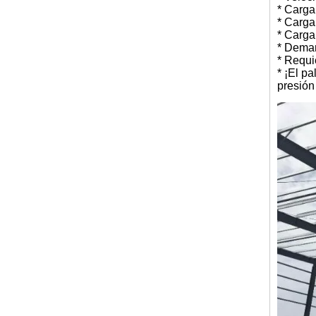
* Carga
* Carga
* Carga
* Deman
* Requi
* ¡El pa
presión