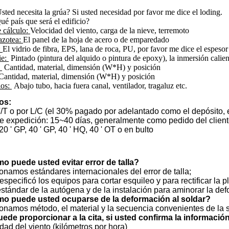
sted necesita la grúa? Si usted necesidad por favor me dice el loding.
é país que será el edificio?
 cálculo:
Velocidad del viento, carga de la nieve, terremoto
azotea:
El panel de la hoja de acero o de emparedado
:
El vidrio de fibra, EPS, lana de roca, PU, por favor me dice el espesor
ie:
Pintado (pintura del alquido o pintura de epoxy), la inmersión calie
:
Cantidad, material, dimensión (W*H) y posición
antidad, material, dimensión (W*H) y posición
ios:
Abajo tubo, hacia fuera canal, ventilador, tragaluz etc.
os:
/T o por L/C (el 30% pagado por adelantado como el depósito, el
e expedición: 15~40 días, generalmente como pedido del clien
0 ' GP, 40 ' GP, 40 ' HQ, 40 ' OT o en bulto
o puede usted evitar error de talla?
onamos estándares internacionales del error de talla;
r especificó los equipos para cortar esquileo y para rectificar la
stándar de la autógena y de la instalación para aminorar la de
mo puede usted ocuparse de la deformación al soldar?
onamos método, el material y la secuencia convenientes de la s
ede proporcionar a la cita, si usted confirma la informaci
idad del viento (kilómetros por hora)