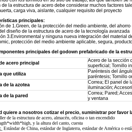
de la estructura de acero debe considerar muchos factores tale
uerta, carga viva, aislante, cualquier requisito del proyecto
rísticas principales:
ón de 1.Green, de la protección del medio ambiente, del ahorro
el diseño de la estructura de acero de la tecnología avanzada
ión 3.Environmental y ninguna nueva integración del material de
mic, protección del medio ambiente aplicable, segura, producto
mponentes principales del godown prefabricado de la estru
Acero de la sección 
de acero principal
superficial; Tornillo i
Paréntesis del ángul
 que utiliza
paréntesis; Tornillo o
Correa; El panel de l
a de la azotea
iluminación; Accesor
Correa; Pared; Acceso
a de la pared
y ventana
d quiere a nosotros cotizar el precio, suministrar por favor
ler de la estructura de acero, almacén, oficina o tan encendido
ngth*width*high, y la altura del canto, cuesta
r:
Estándar de China, estándar de Inglaterra, estándar de América o están