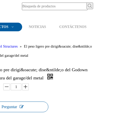
CTOS
NOTICIAS
CONTÁCTENOS
el Structures
»
El peso ligero pre dirigi&oacute; dise&ntilde;o
del garage/del metal
ro pre dirigi&oacute; dise&ntilde;o del Godown
tura del garage/del metal
Preguntar