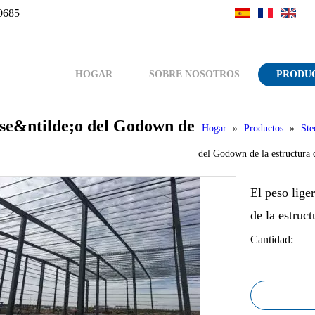
0685
HOGAR
SOBRE NOSOTROS
PRODU
dise&ntilde;o del Godown de
Hogar
»
Productos
»
Ste
del Godown de la estructura 
El peso lige
de la estruc
Cantidad: