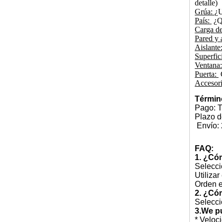
detalle)
Grúa:
¿U
País:
¿Qu
Carga de
Pared y 
Aislante
Superfic
Ventana
Puerta:
C
Accesor
Términ
Pago: T
Plazo d
Envío: 2
FAQ:
1. ¿Cóm
Selecci
Utiliza
Orden e
2. ¿Có
Selecci
3.We pu
* Veloc