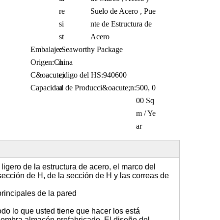
re
Suelo de Acero , Pue
si
nte de Estructura de
st
Acero
Embalaje:
e
Seaworthy Package
Origen:
China
n
C&oacute;digo del HS:
ci
940600
Capacidad de Producci&oacute;n:
a
500, 0
00 Sq
m / Ye
ar
 ligero de la estructura de acero
,
el marco del
sección de H, de la sección de H y las correas de
principales de la pared
todo lo que usted tiene que hacer los está
e nombra almacén prefabricado. El diseño del