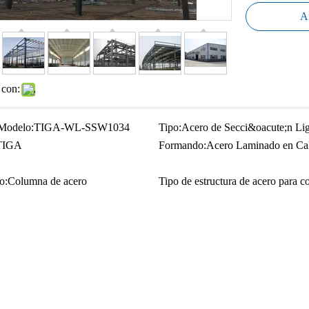
Añ
 con:
Modelo:
TIGA-WL-SSW1034
Tipo:
Acero de Secci&oacute;n Li
TIGA
Formando:
Acero Laminado en Cal
o:
Columna de acero
Tipo de estructura de acero para c