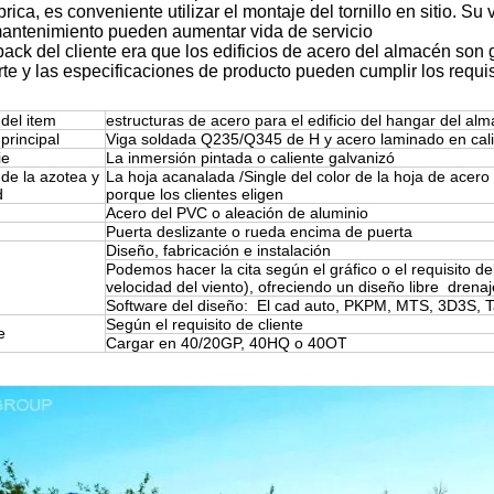
brica, es conveniente utilizar el montaje del tornillo en sitio. 
antenimiento pueden aumentar vida de servicio
back del cliente era que los edificios de acero del almacén son
rte y las especificaciones de producto pueden cumplir los requis
del item
estructuras de acero para el edificio del hangar del alma
principal
Viga soldada Q235/Q345 de H y acero laminado en cali
ie
La inmersión pintada o caliente galvanizó
 de la azotea y
La hoja acanalada /Single del color de la hoja de acer
d
porque los clientes eligen
Acero del PVC o aleación de aluminio
Puerta deslizante o rueda encima de puerta
Diseño, fabricación e instalación
Podemos hacer la cita según el gráfico o el requisito de
velocidad del viento), ofreciendo un diseño libre
drenaj
Software del diseño: El cad auto, PKPM, MTS, 3D3S, Tar
Según el requisito de cliente
e
Cargar en 40/20GP, 40HQ o 40OT