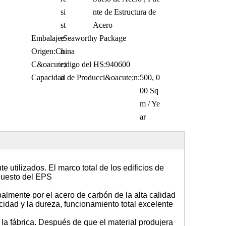
si
nte de Estructura de
st
Acero
Embalaje:
e
Seaworthy Package
Origen:
China
n
C&oacute;digo del HS:
ci
940600
Capacidad de Producci&oacute;n:
a
500, 0
00 Sq
m / Ye
ar
 utilizados. El marco total de los edificios de
puesto del EPS
palmente por el acero de carbón de la alta calidad
icidad y la dureza, funcionamiento total excelente
la fábrica. Después de que el material produjera