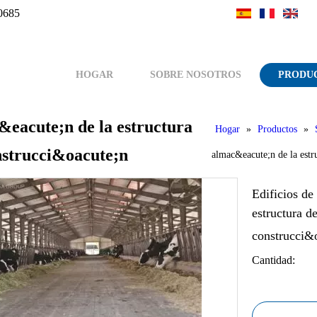
0685
HOGAR
SOBRE NOSOTROS
PRODU
c&eacute;n de la estructura
Hogar
»
Productos
»
nstrucci&oacute;n
almac&eacute;n de la estr
Edificios de
estructura d
construcci&
Cantidad: