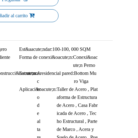
adir al carrito
gero
Est&aacute;ndar:
100-100, 000 SQM
iente
Forma de conexi&oacute;n:
Conexi&oac
ute;n Perno
onstrucci&oacute;n:
Estructura residencial pared:
A
Bottom Mu
c
ro Viga
Aplicaci&oacute;n:
er
Taller de Acero , Plat
o
aforma de Estructura
d
de Acero , Casa Fabr
e
icada de Acero , Tec
al
ho Estructural , Parte
ta
de Marco , Acera y
re
Suelo de Acero , Pue