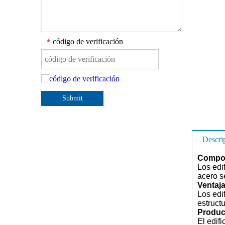
código de verificación
*
Submit
Descri
Compon
Los edi
acero s
Ventaja
Los edi
estruct
Produc
El edif