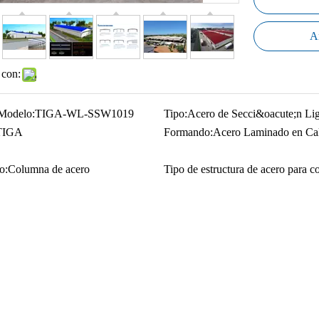
Añ
 con:
Modelo:
TIGA-WL-SSW1019
Tipo:
Acero de Secci&oacute;n Li
TIGA
Formando:
Acero Laminado en Cal
o:
Columna de acero
Tipo de estructura de acero para c