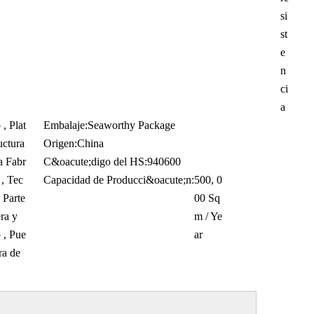
si
st
e
n
ci
a
 , Plat
Embalaje:
Seaworthy Package
uctura
Origen:
China
a Fabr
C&oacute;digo del HS:
940600
 , Tec
Capacidad de Producci&oacute;n:
500, 0
 Parte
00 Sq
ra y
m / Ye
 , Pue
ar
ra de