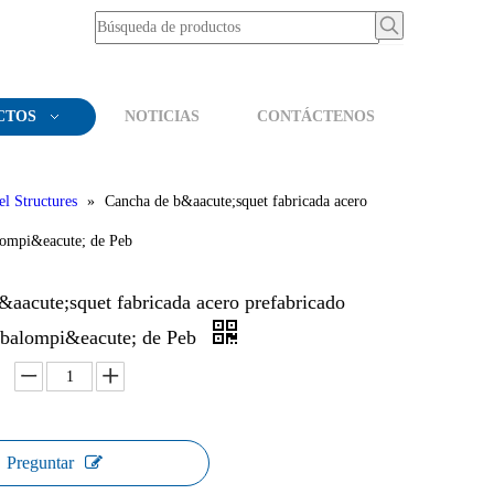
CTOS
NOTICIAS
CONTÁCTENOS
el Structures
»
Cancha de b&aacute;squet fabricada acero
lompi&eacute; de Peb
aacute;squet fabricada acero prefabricado
 balompi&eacute; de Peb
Preguntar