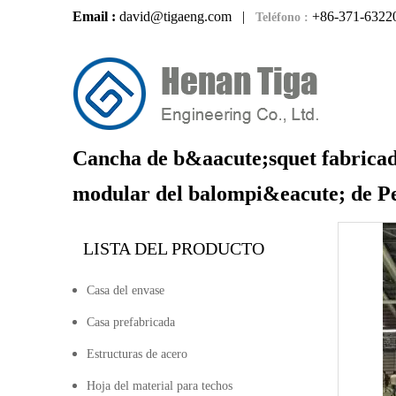
Email :
david@tigaeng.com
|
+86-371-6322
Teléfono :
Cancha de b&aacute;squet fabricad
modular del balompi&eacute; de P
LISTA DEL PRODUCTO
Casa del envase
Casa prefabricada
Estructuras de acero
Hoja del material para techos