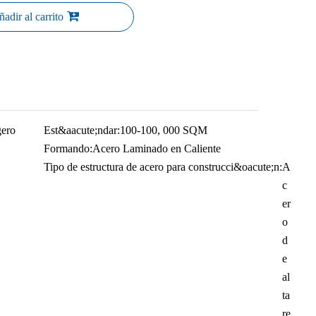
adir al carrito
gero
Est&aacute;ndar:
100-100, 000 SQM
Formando:
Acero Laminado en Caliente
Tipo de estructura de acero para construcci&oacute;n:
A
c
er
o
d
e
al
ta
re