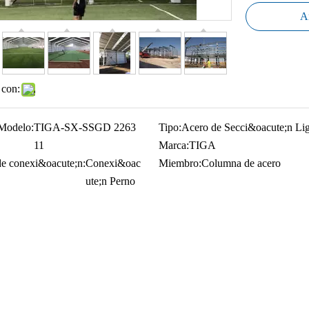
Añ
 con:
Modelo:
TIGA-SX-SSGD 2263
Tipo:
Acero de Secci&oacute;n Li
11
Marca:
TIGA
e conexi&oacute;n:
Conexi&oac
Miembro:
Columna de acero
ute;n Perno