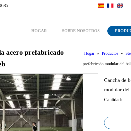
0685
HOGAR
SOBRE NOSOTROS
PRODU
a acero prefabricado
Hogar
»
Productos
»
Ste
eb
prefabricado modular del ba
Cancha de b&
modular del
Cantidad: