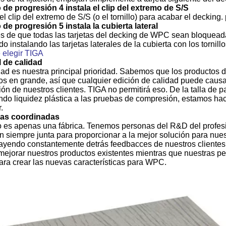
 de progresión 4 instala el clip del extremo de S/S
 el clip del extremo de S/S (o el tornillo) para acabar el decking
 de progresión 5 instala la cubierta lateral
 de que todas las tarjetas del decking de WPC sean bloqueadas
o instalando las tarjetas laterales de la cubierta con los tornill
 elegir TIGA
 de calidad
dad es nuestra principal prioridad. Sabemos que los productos
os en grande, así que cualquier edición de calidad puede causar
ión de nuestros clientes. TIGA no permitirá eso. De la talla de p
ndo liquidez plástica a las pruebas de compresión, estamos h
r.
as coordinadas
 es apenas una fábrica. Tenemos personas del R&D del profes
n siempre junta para proporcionar a la mejor solución para nue
rayendo constantemente detrás feedbacces de nuestros cliente
 mejorar nuestros productos existentes mientras que nuestras
para crear las nuevas características para WPC.