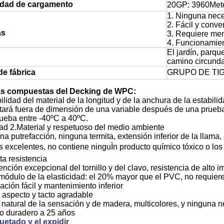
dad de cargamento
20GP: 3960Mete
1. Ninguna nece
2. Fácil y conve
as
3. Requiere me
4. Funcionamie
El jardín, parqu
camino circundan
de fábrica
GRUPO DE TI
as compuestas del Decking de WPC:
bilidad del material de la longitud y de la anchura de la estabil
rá fuera de dimensión de una variable después de una prueba 
rueba entre -40ºC a 40ºC.
ad 2.Material y respetuoso del medio ambiente
 putrefacción, ninguna termita, extensión inferior de la llama, a
s excelentes, no contiene ninguÌn producto químico tóxico o lo
ta resistencia
nción excepcional del tornillo y del clavo, resistencia de alto
 módulo de la elasticidad: el 20% mayor que el PVC, no requiere 
lación fácil y mantenimiento inferior
 aspecto y tacto agradable
atural de la sensación y de madera, multicolores, y ninguna n
o duradero a 25 años
etado y el expidir