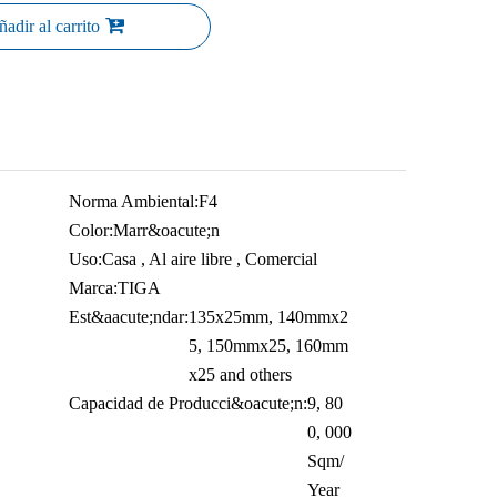
adir al carrito
Norma Ambiental:
F4
Color:
Marr&oacute;n
Uso:
Casa , Al aire libre , Comercial
Marca:
TIGA
Est&aacute;ndar:
135x25mm, 140mmx2
5, 150mmx25, 160mm
x25 and others
Capacidad de Producci&oacute;n:
9, 80
0, 000
Sqm/
Year