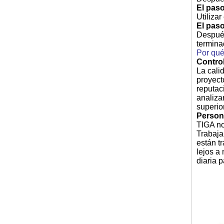
El paso
Utilizar
El paso
Después
terminad
Por qué
Control
La cali
proyect
reputac
analiza
superio
Person
TIGA no
Trabaja
están t
lejos a
diaria 