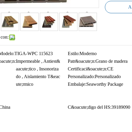
Añ
 con:
Modelo:
TIGA-WPC 115623
Estilo:
Moderno
acute;n:
Impermeable , Antiest&
Patr&oacute;n:
Grano de madera
aacute;tico , Insonoriza
Certificaci&oacute;n:
CE
do , Aislamiento T&eac
Personalizado:
Personalizado
ute;rmico
Embalaje:
Seaworthy Package
China
C&oacute;digo del HS:
39189090