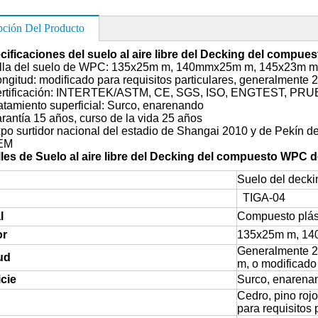
pción Del Producto
cificaciones del suelo al aire libre del Decking del compues
la del suelo de WPC: 135x25m m, 140mmx25m m, 145x23m m
ud: modificado para requisitos particulares, generalment
tificación: INTERTEK/ASTM, CE, SGS, ISO, ENGTEST, P
amiento superficial: Surco, enarenando
ntía 15 años, curso de la vida 25 años
 surtidor nacional del estadio de Shangai 2010 y de Pekín d
EM
lles de
Suelo al aire libre del Decking del compuesto WPC de
Suelo del dec
TIGA-04
l
Compuesto plás
or
135x25m m, 14
Generalmente 
ud
m, o modificado 
cie
Surco, enarena
Cedro, pino rojo
para requisitos 