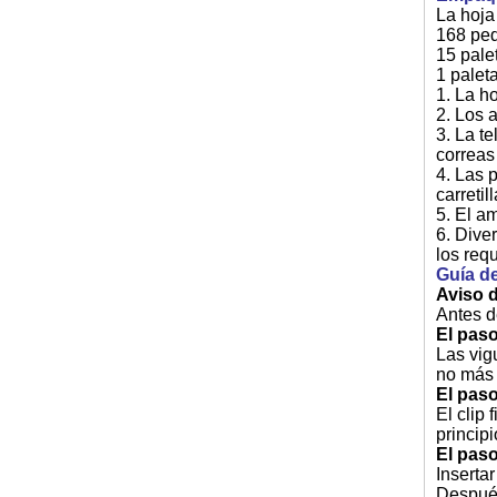
La hoja
168 ped
15 pale
1 palet
1. La h
2. Los a
3. La t
correas
4. Las 
carretil
5. El a
6. Dive
los requ
Guía de
Aviso d
Antes d
El paso
Las vig
no más
El paso
El clip 
princip
El paso
Insertar
Después