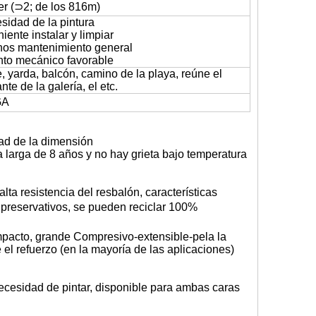
r (⊃2; de los 816m)
sidad de la pintura
niente instalar y limpiar
nos mantenimiento general
nto mecánico favorable
e, yarda, balcón, camino de la playa, reúne el
te de la galería, el etc.
GA
idad de la dimensión
larga de 8 años y no hay grieta bajo temperatura
lta resistencia del resbalón, características
s preservativos, se pueden reciclar 100%
 impacto, grande Compresivo-extensible-pela la
el refuerzo (en la mayoría de las aplicaciones)
ecesidad de pintar, disponible para ambas caras