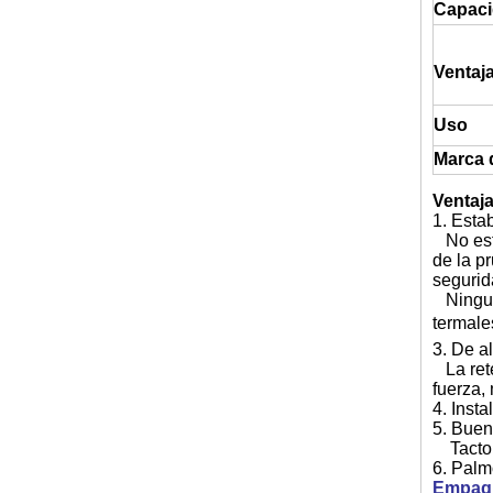
Capaci
Ventaj
Uso
Marca 
Ventaj
1. Esta
No esta
de la p
segurid
Ninguna
termale
3. De al
La rete
fuerza,
4. Insta
5. Buen
Tacto n
6. Palm
Empaqu