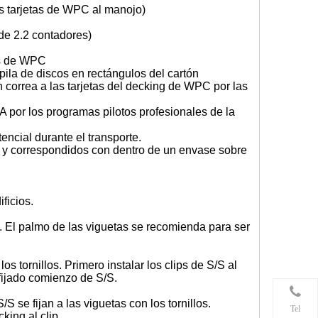
as tarjetas de WPC al manojo)
d de 2.2 contadores)
tas de WPC
s pila de discos en rectángulos del cartón
n correa a las tarjetas del decking de WPC por las
A por los programas pilotos profesionales de la
encial durante el transporte.
 y correspondidos con dentro de un envase sobre
ificios.
n. El palmo de las viguetas se recomienda para ser
os tornillos. Primero instalar los clips de S/S al
 fijado comienzo de S/S.
/S se fijan a las viguetas con los tornillos.
Tel
king al clip