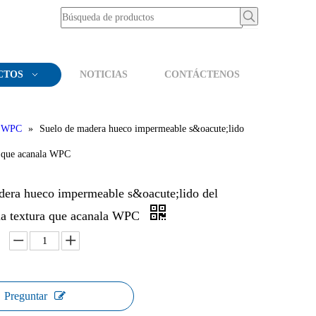
CTOS
NOTICIAS
CONTÁCTENOS
WPC
»
Suelo de madera hueco impermeable s&oacute;lido
a que acanala WPC
dera hueco impermeable s&oacute;lido del
la textura que acanala WPC
Preguntar