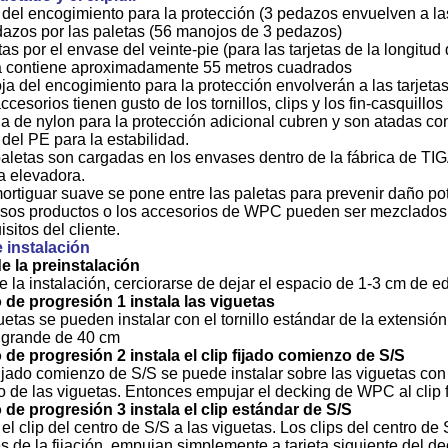
 del encogimiento para la protección (3 pedazos envuelven a l
azos por las paletas (56 manojos de 3 pedazos)
tas por el envase del veinte-pie (para las tarjetas de la longitu
a contiene aproximadamente 55 metros cuadrados
oja del encogimiento para la protección envolverán a las tarje
ccesorios tienen gusto de los tornillos, clips y los fin-casquillo
ela de nylon para la protección adicional cubren y son atadas co
 del PE para la estabilidad.
paletas son cargadas en los envases dentro de la fábrica de TIG
la elevadora.
mortiguar suave se pone entre las paletas para prevenir daño pot
rsos productos o los accesorios de WPC pueden ser mezclados
isitos del cliente.
 instalación
e la preinstalación
e la instalación, cerciorarse de dejar el espacio de 1-3 cm de ed
 de progresión 1 instala las viguetas
uetas se pueden instalar con el tornillo estándar de la extensió
 grande de 40 cm
 de progresión 2 instala el clip fijado comienzo de S/S
fijado comienzo de S/S se puede instalar sobre las viguetas con l
io de las viguetas. Entonces empujar el decking de WPC al clip
 de progresión 3 instala el clip estándar de S/S
 el clip del centro de S/S a las viguetas. Los clips del centro de S
 de la fijación, empujan simplemente a tarjeta siguiente del dec