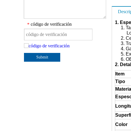
Descri
1. Espe
código de verificación
*
1. Tal
Longit
2. Cer
3. Trat
4. Gara
5. Expo
Submit
6. O
2. Deta
Item
Tipo
Materia
Espes
Longit
Superfi
Color