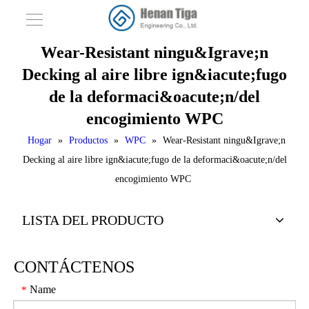
Wear-Resistant ningu&Igrave;n
Decking al aire libre ign&iacute;fugo
de la deformaci&oacute;n/del
encogimiento WPC
Hogar
»
Productos
»
WPC
»
Wear-Resistant ningu&Igrave;n
Decking al aire libre ign&iacute;fugo de la deformaci&oacute;n/del
encogimiento WPC
LISTA DEL PRODUCTO
CONTÁCTENOS
Name
*