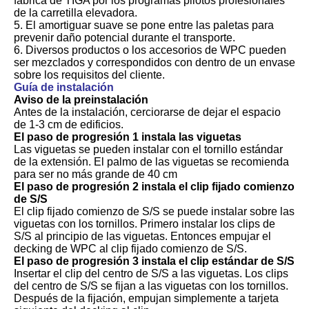
fábrica de TIGA por los programas pilotos profesionales
de la carretilla elevadora.
5. El amortiguar suave se pone entre las paletas para
prevenir daño potencial durante el transporte.
6. Diversos productos o los accesorios de WPC pueden
ser mezclados y correspondidos con dentro de un envase
sobre los requisitos del cliente.
Guía de instalación
Aviso de la preinstalación
Antes de la instalación, cerciorarse de dejar el espacio
de 1-3 cm de edificios.
El paso de progresión 1 instala las viguetas
Las viguetas se pueden instalar con el tornillo estándar
de la extensión. El palmo de las viguetas se recomienda
para ser no más grande de 40 cm
El paso de progresión 2 instala el clip fijado comienzo
de S/S
El clip fijado comienzo de S/S se puede instalar sobre las
viguetas con los tornillos. Primero instalar los clips de
S/S al principio de las viguetas. Entonces empujar el
decking de WPC al clip fijado comienzo de S/S.
El paso de progresión 3 instala el clip estándar de S/S
Insertar el clip del centro de S/S a las viguetas. Los clips
del centro de S/S se fijan a las viguetas con los tornillos.
Después de la fijación, empujan simplemente a tarjeta