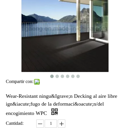
Compartir con:
Wear-Resistant ningu&Igrave;n Decking al aire libre
ign&iacute;fugo de la deformaci&oacute;n/del
encogimiento WPC
Cantidad: