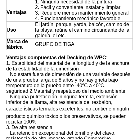
1. Ninguna necesidad de la pintura
2. Fácil y conveniente instalar y limpiar
Ventajas
3. Requiere menos mantenimiento general
4. Funcionamiento mecánico favorable
El jardín, parque, yarda, balcón, camino de
Uso
la playa, reúne el camino circundante de la
galería, el etc.
Marca de
GRUPO DE TIGA
fábrica
Ventajas compuestas del Decking de WPC:
1. Estabilidad del material de la longitud y de la anchura
de la estabilidad de la dimensión
No estará fuera de dimensión de una variable después
de una prueba larga de 8 años y no hay grieta bajo
temperatura de la prueba entre -40ºC a 40ºC.
seguridad 2.Material y respetuoso del medio ambiente
Ninguna putrefacción, ninguna termita, extensión
inferior de la llama, alta resistencia del resbalón,
características termales excelentes, no contiene ninguÌn
producto químico tóxico o los preservativos, se pueden
reciclar 100%
3. De alta resistencia
La retención excepcional del tornillo y del clavo,
resistencia de alto impacto, grande Compresivo-