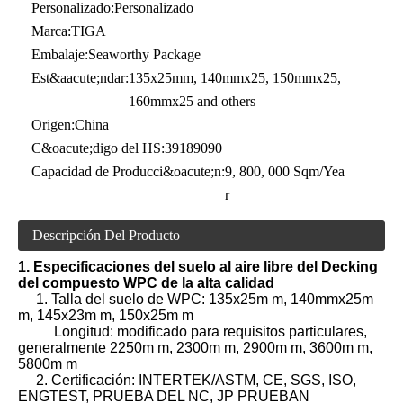
Personalizado:
Personalizado
Marca:
TIGA
Embalaje:
Seaworthy Package
Est&aacute;ndar:
135x25mm, 140mmx25, 150mmx25,
160mmx25 and others
Origen:
China
C&oacute;digo del HS:
39189090
Capacidad de Producci&oacute;n:
9, 800, 000 Sqm/Yea
r
Descripción Del Producto
1. Especificaciones del suelo al aire libre del Decking
del compuesto WPC de la alta calidad
1. Talla del suelo de WPC: 135x25m m, 140mmx25m
m, 145x23m m, 150x25m m
Longitud: modificado para requisitos particulares,
generalmente 2250m m, 2300m m, 2900m m, 3600m m,
5800m m
2. Certificación: INTERTEK/ASTM, CE, SGS, ISO,
ENGTEST, PRUEBA DEL NC, JP PRUEBAN