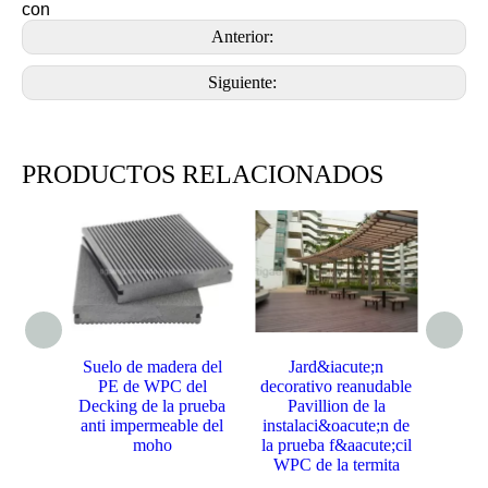
con
Anterior:
Siguiente:
PRODUCTOS RELACIONADOS
Suelo de madera del
Jard&iacute;n
Tarje
PE de WPC del
decorativo reanudable
co
Decking de la prueba
Pavillion de la
Decki
anti impermeable del
instalaci&oacute;n de
Outer
moho
la prueba f&aacute;cil
WPC de la termita