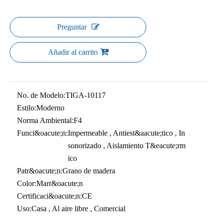
Preguntar
Añadir al carrito
No. de Modelo:
TIGA-10117
Estilo:
Moderno
Norma Ambiental:
F4
Funci&oacute;n:
Impermeable , Antiest&aacute;tico , In
sonorizado , Aislamiento T&eacute;rm
ico
Patr&oacute;n:
Grano de madera
Color:
Marr&oacute;n
Certificaci&oacute;n:
CE
Uso:
Casa , Al aire libre , Comercial