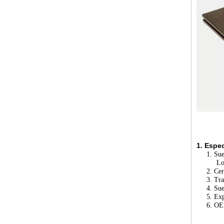
1. Espec
1. Suel
Longitud
2. Cert
3. Trata
4. Suelo
5. Expo20
6. O