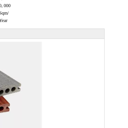
0, 000
Sqm/
Year