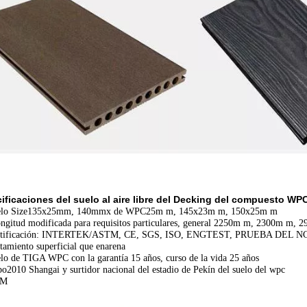
ificaciones del suelo al aire libre del Decking del compuesto WPC
o Size135x25mm, 140mmx de WPC
25m m, 145x23m m, 150x25m m
 modificada para requisitos particulares, general 2250m m, 2300m m,
ificación: INTERTEK/ASTM, CE, SGS, ISO, ENGTEST, PRUEBA DEL N
miento superficial que enarena
 de TIGA WPC con la garantía 15 años, curso de la vida 25 años
10 Shangai y surtidor nacional del estadio de Pekín del suelo del wpc
EM