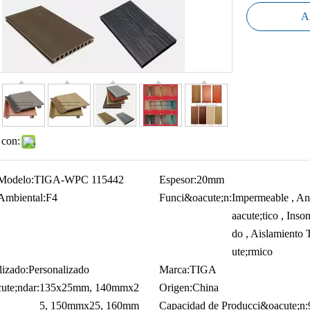
Añ
 con:
Modelo:
TIGA-WPC 115442
Espesor:
20mm
Ambiental:
F4
Funci&oacute;n:
Impermeable , An
aacute;tico , Inso
do , Aislamiento
ute;rmico
lizado:
Personalizado
Marca:
TIGA
ute;ndar:
135x25mm, 140mmx2
Origen:
China
5, 150mmx25, 160mm
Capacidad de Producci&oacute;n: