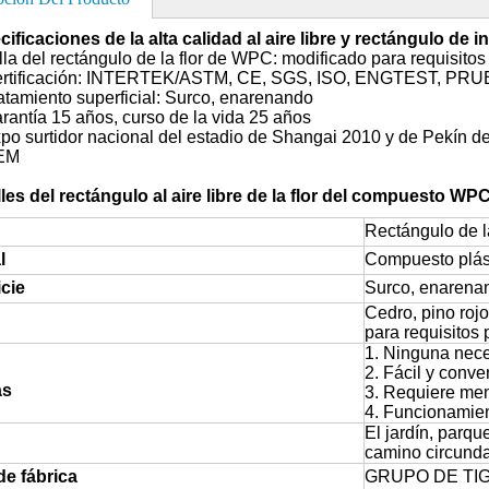
cificaciones de la alta calidad al aire libre y rectángulo de i
a del rectángulo de la flor de WPC: modificado para requisitos 
tificación: INTERTEK/ASTM, CE, SGS, ISO, ENGTEST, P
amiento superficial: Surco, enarenando
ntía 15 años, curso de la vida 25 años
 surtidor nacional del estadio de Shangai 2010 y de Pekín d
EM
lles del rectángulo al aire libre de la flor del compuesto WPC
Rectángulo de l
l
Compuesto plás
cie
Surco, enarena
Cedro, pino rojo
para requisitos 
1. Ninguna nece
2. Fácil y conve
as
3. Requiere me
4. Funcionamie
El jardín, parqu
camino circundan
de fábrica
GRUPO DE TI