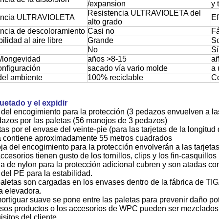
/expansion
y 
Resistencia ULTRAVIOLETA del
encia ULTRAVIOLETA
E
alto grado
ncia de descoloramiento
Casi no
Fá
lidad al aire libre
Grande
So
No
Sí
o/longevidad
años >8-15
a
onfiguración
sacado vía vario molde
a 
del ambiente
100% reciclable
Co
etado y el expidir
 del encogimiento para la protección (3 pedazos envuelven a l
azos por las paletas (56 manojos de 3 pedazos)
tas por el envase del veinte-pie (para las tarjetas de la longitu
a contiene aproximadamente 55 metros cuadrados
oja del encogimiento para la protección envolverán a las tarje
ccesorios tienen gusto de los tornillos, clips y los fin-casquillo
ela de nylon para la protección adicional cubren y son atadas co
 del PE para la estabilidad.
paletas son cargadas en los envases dentro de la fábrica de TIG
la elevadora.
mortiguar suave se pone entre las paletas para prevenir daño pot
rsos productos o los accesorios de WPC pueden ser mezclados
isitos del cliente.