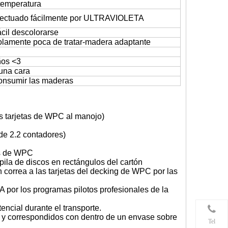
temperatura
fectuado fácilmente por ULTRAVIOLETA
cil descolorarse
lamente poca de tratar-madera adaptante
ños <3
una cara
nsumir las maderas
as tarjetas de WPC al manojo)
d de 2.2 contadores)
tas de WPC
s pila de discos en rectángulos del cartón
n correa a las tarjetas del decking de WPC por las
A por los programas pilotos profesionales de la
encial durante el transporte.
 y correspondidos con dentro de un envase sobre
Tel