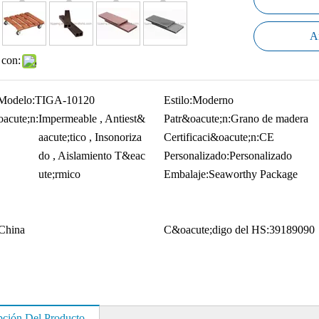
Añ
 con:
Modelo:
TIGA-10120
Estilo:
Moderno
acute;n:
Impermeable , Antiest&
Patr&oacute;n:
Grano de madera
aacute;tico , Insonoriza
Certificaci&oacute;n:
CE
do , Aislamiento T&eac
Personalizado:
Personalizado
ute;rmico
Embalaje:
Seaworthy Package
China
C&oacute;digo del HS:
39189090
pción Del Producto