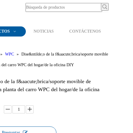
CTOS
NOTICIAS
CONTÁCTENOS
»
WPC
»
Dise&ntilde;o de la f&aacute;brica/soporte movible
a del carro WPC del hogar/de la oficina DIY
o de la f&aacute;brica/soporte movible de
a planta del carro WPC del hogar/de la oficina
Preguntar