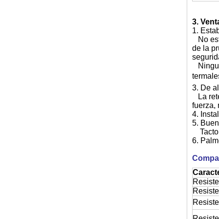
3. Ven
1. Esta
No esta
de la p
segurid
Ninguna
termale
3. De al
La rete
fuerza,
4. Insta
5. Buen
Tacto n
6. Palm
Compar
Caracte
Resist
Resiste
Resiste
Resiste