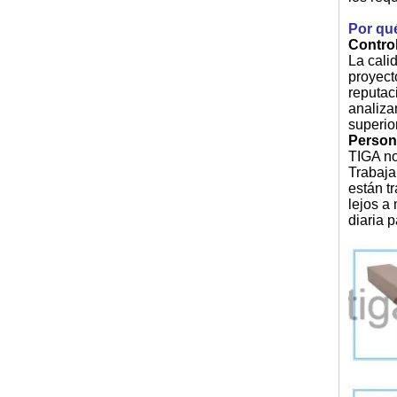
Por qué
Control
La cali
proyect
reputac
analiza
superio
Person
TIGA no
Trabaja
están t
lejos a
diaria 