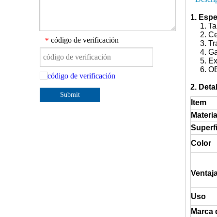
1. Espe
1. Tall
2. Cer
código de verificación
*
3. Trat
4. Gara
5. Expo
6. O
2. Deta
Submit
Item
Materia
Superfi
Color
Ventaj
Uso
Marca 