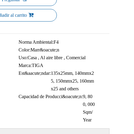
adir al carrito
Norma Ambiental:
F4
Color:
Marr&oacute;n
Uso:
Casa , Al aire libre , Comercial
Marca:
TIGA
Est&aacute;ndar:
135x25mm, 140mmx2
5, 150mmx25, 160mm
x25 and others
Capacidad de Producci&oacute;n:
9, 80
0, 000
Sqm/
Year