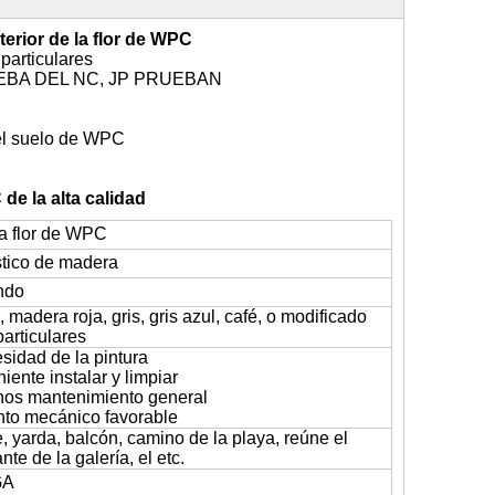
nterior de la flor de WPC
particulares
RUEBA DEL NC, JP PRUEBAN
el suelo de WPC
 de la alta calidad
a flor de WPC
tico de madera
ndo
, madera roja, gris, gris azul, café, o modificado
particulares
sidad de la pintura
niente instalar y limpiar
nos mantenimiento general
nto mecánico favorable
e, yarda, balcón, camino de la playa, reúne el
te de la galería, el etc.
GA