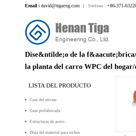
Email :
david@tigaeng.com
|
+86-371-6322
Teléfono :
Dise&ntilde;o de la f&aacute;brica
la planta del carro WPC del hogar/
LISTA DEL PRODUCTO
Casa del envase
Casa prefabricada
Estructuras de acero
Hoja del material para techos