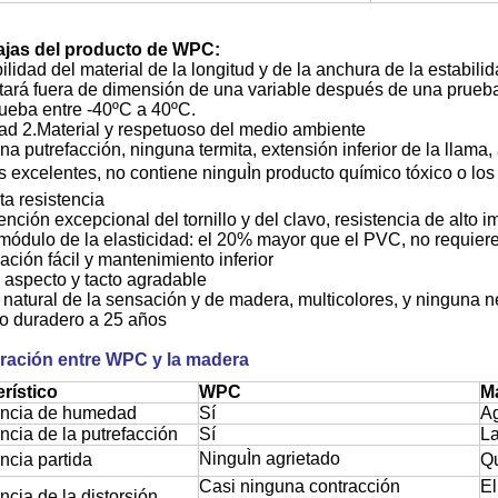
tajas del producto de WPC:
bilidad del material de la longitud y de la anchura de la estabil
rá fuera de dimensión de una variable después de una prueba 
rueba entre -40ºC a 40ºC.
ad 2.Material y respetuoso del medio ambiente
 putrefacción, ninguna termita, extensión inferior de la llama, a
s excelentes, no contiene ninguÌn producto químico tóxico o lo
ta resistencia
nción excepcional del tornillo y del clavo, resistencia de alto
 módulo de la elasticidad: el 20% mayor que el PVC, no requiere 
lación fácil y mantenimiento inferior
 aspecto y tacto agradable
atural de la sensación y de madera, multicolores, y ninguna n
o duradero a 25 años
ación entre WPC y la madera
rístico
WPC
M
encia de humedad
Sí
A
ncia de la putrefacción
Sí
La
NinguÌn agrietado
ncia partida
Qu
Casi ninguna contracción
El
ncia de la distorsión