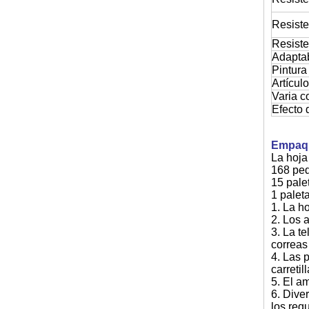
Resist
Resiste
Adaptabi
Pintura
Artícul
Varia c
Efecto 
Empaqu
La hoja
168 ped
15 pale
1 palet
1. La h
2. Los a
3. La t
correas
4. Las 
carretil
5. El a
6. Dive
los requ