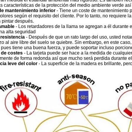
as características de la protección del medio ambiente verde as
e mantenimiento inferior
- Tiene un coste de mantenimiento pe
olores según el requisito del cliente. Por lo tanto, no requiere l
 pintar después.
lamable
- Los retardadores de la llama se agregan a él durante e
na alta seguridad
 resistencia
- Después de que un rato largo del uso, usted not
o al aire libre del suelo se quiebre. Sin embargo, en este caso
 pues tiene una buena fuerza, y puede soportar incluso porcione
 de costes
- La tarjeta puede ser hace a la medida de cualquie
mente de forma redonda así que mucho será perdida durante e
cia leve del color
- La superficie de la madera es brillante, pe