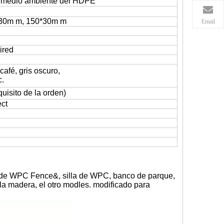
l medio ambiente del HDPE
30m m, 150*30m m
Email
ired
café, gris oscuro,
c.
uisito de la orden)
ect
 de WPC Fence&, silla de WPC, banco de parque,
 madera, el otro modles. modificado para