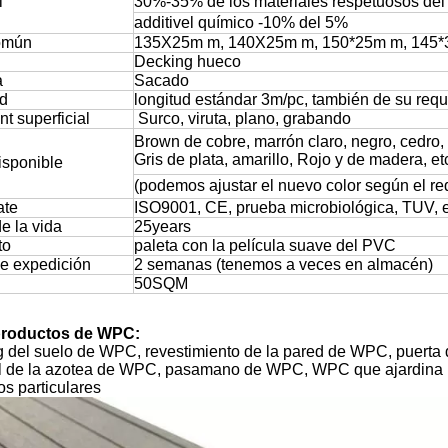
l
30%-35% de los materiales respetuosos de
additivel químico -10% del 5%
común
135X25m m, 140X25m m, 150*25m m, 145*
Decking hueco
a
Sacado
ud
longitud estándar 3m/pc, también de su requ
t superficial
Surco, viruta, plano, grabando
Brown de cobre, marrón claro, negro, cedro, 
Gris de plata, amarillo,
Rojo y de madera, et
isponible
(podemos ajustar el nuevo color según el req
iticate
ISO9001, CE, prueba microbiológica, TUV, 
e la vida
25years
to
paleta con la película suave del PVC
e expedición
2 semanas (tenemos a veces en almacén)
50SQM
productos de WPC:
 del suelo de WPC, revestimiento de la pared de WPC, puerta
l de la azotea de WPC, pasamano de WPC, WPC que ajardina la
os particulares