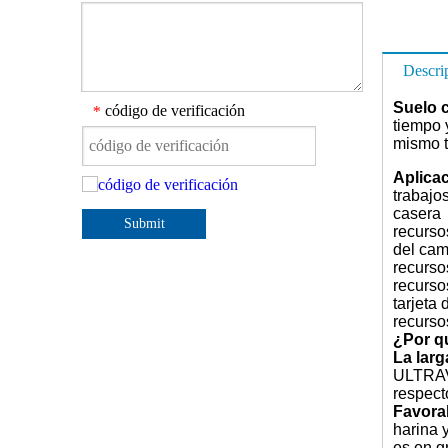
Descri
Suelo 
código de verificación
*
tiempo 
mismo t
Aplica
trabajo
casera
Submit
recurso
del cam
recursos
recurso
tarjeta 
recurso
¿Por qu
La larg
ULTRAVI
respect
Favora
harina 
es en g