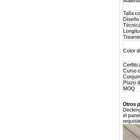
Materia
Talla 
Diseño
Técnic
Longit
Treamen
Color d
Cerf
Curso d
Conjun
Plazo d
MOQ
Otros 
Decking
el pane
requisit