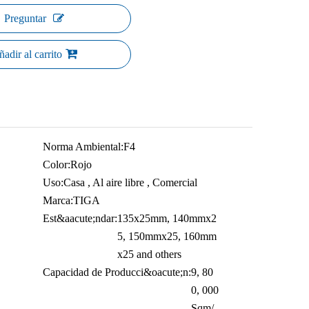
Preguntar
adir al carrito
Norma Ambiental:
F4
Color:
Rojo
Uso:
Casa , Al aire libre , Comercial
Marca:
TIGA
Est&aacute;ndar:
135x25mm, 140mmx2
5, 150mmx25, 160mm
x25 and others
Capacidad de Producci&oacute;n:
9, 80
0, 000
Sqm/