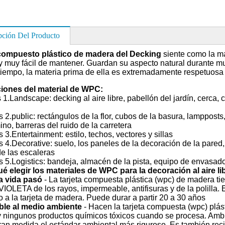
pción Del Producto
compuesto plástico de madera del Decking
siente como la m
y muy fácil de mantener. Guardan su aspecto natural durante mu
iempo, la materia prima de ella es extremadamente respetuosa 
ciones del material de WPC:
s 1.Landscape: decking al aire libre, pabellón del jardín, cerca,
s 2.public: rectángulos de la flor, cubos de la basura, lamppost
ino, barreras del ruido de la carretera
 3.Entertainment: estilo, techos, vectores y sillas
s 4.Decorative: suelo, los paneles de la decoración de la pared,
de las escaleras
s 5.Logistics: bandeja, almacén de la pista, equipo de envasad
é elegir los materiales de WPC para la decoración al aire li
a vida pasó
- La tarjeta compuesta plástica (wpc) de madera ti
OLETA de los rayos, impermeable, antifisuras y de la polilla. 
o a la tarjeta de madera. Puede durar a partir 20 a 30 años
ble al medio ambiente
- Hacen la tarjeta compuesta (wpc) plást
y ningunos productos químicos tóxicos cuando se procesa. Ambi
ran medida el estándar ambiental más riguroso. Es también recic