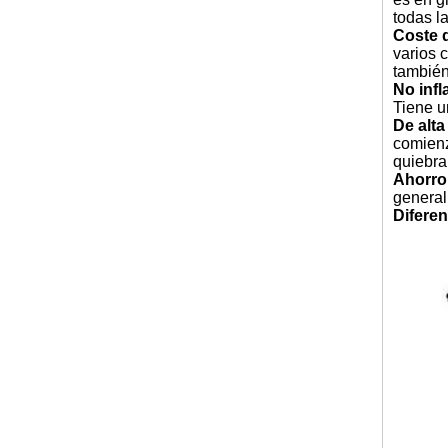
todas l
Coste d
varios c
también
No inf
Tiene u
De alta
comienz
quiebra
Ahorro
general
Diferen