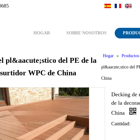
0685
HOGAR
SOBRE NOSOTROS
PRODU
Hogar
»
Productos
 pl&aacute;stico del PE de la
pl&aacute;stico del P
l surtidor WPC de China
China
Decking de 
de la decora
China
Cantidad: