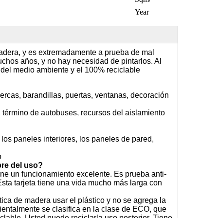
Year
adera, y es extremadamente a prueba de mal
chos años, y no hay necesidad de pintarlos. Al
del medio ambiente y el 100% reciclable
 cercas, barandillas, puertas, ventanas, decoración
s, término de autobuses, recursos del aislamiento
 los paneles interiores, los paneles de pared,
o
bre del uso?
ene un funcionamiento excelente. Es prueba anti-
Esta tarjeta tiene una vida mucho más larga con
ica de madera usar el plástico y no se agrega la
entalmente se clasifica en la clase de ECO, que
lable. Usted puede reciclarla uso posterior. Tiene