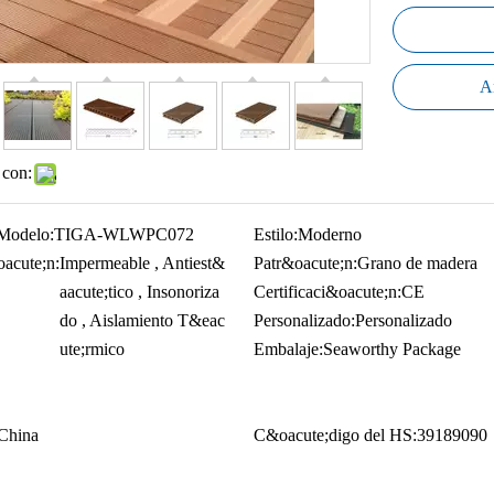
Añ
 con:
Modelo:
TIGA-WLWPC072
Estilo:
Moderno
acute;n:
Impermeable , Antiest&
Patr&oacute;n:
Grano de madera
aacute;tico , Insonoriza
Certificaci&oacute;n:
CE
do , Aislamiento T&eac
Personalizado:
Personalizado
ute;rmico
Embalaje:
Seaworthy Package
China
C&oacute;digo del HS:
39189090