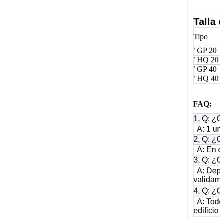
Talla
Tipo
' GP 20
' HQ 20
' GP 40
' HQ 40
FAQ:
1, Q: ¿
A: 1 un
2, Q: ¿
A: En e
3, Q: ¿
A: Depó
valida
4, Q: ¿
A: Todo
edifici