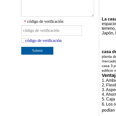
La cas
código de verificación
*
espacio
terreno,
Japón, 
Submit
casa de
planta de
mercado 
casa 3.p
edificio 
Ventaj
1. Ambi
2. Flexi
3. Aspe
4. Ahor
5. Caja 
6.
Los r
podían 