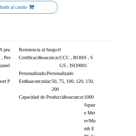
adir al carrito
A pru
Resistencia al fuego:
0
 , Pes
Certificaci&oacute;n:
CCC , ROHS , S
 panel
GS , ISO9001
Personalizado:
Personalizado
ort P
Est&aacute;ndar:
50, 75, 100, 120, 150,
200
Capacidad de Producci&oacute;n:
1000
Squar
e Met
er/Mo
nth E