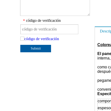
código de verificación
*
Descri
Colorea
Submit
El pan
interna
como ca
despué
pegamen
conveni
Especif
compon
espeso