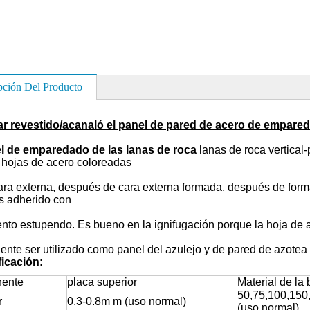
pción Del Producto
r revestido/acanaló el panel de pared de acero de empared
el de emparedado de las lanas de roca
lanas de roca vertical
, hojas de acero coloreadas
ra externa, después de cara externa formada, después de form
s adherido con
to estupendo. Es bueno en la ignifugación porque la hoja de a
ente ser utilizado como panel del azulejo y de pared de azotea
icación:
ente
placa superior
Material de la
50,75,100,15
r
0.3-0.8m m (uso normal)
(uso normal)