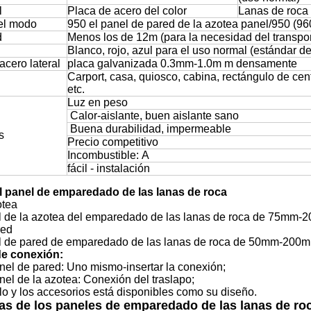
l
Placa de acero del color
Lanas de roca
el modo
950 el panel de pared de la azotea panel/950 (9
d
Menos los de 12m (para la necesidad del transpor
Blanco, rojo, azul para el uso normal (estándar d
acero lateral
placa galvanizada 0.3mm-1.0m m densamente
Carport, casa, quiosco, cabina, rectángulo de cen
etc.
Luz en peso
Calor-aislante, buen aislante sano
Buena durabilidad, impermeable
s
Precio competitivo
Incombustible: A
fácil - instalación
l panel de emparedado de las lanas de roca
otea
l de la azotea del emparedado de las lanas de roca de 75mm-
red
l de pared de emparedado de las lanas de roca de 50mm-200
de conexión:
anel de pared: Uno mismo-insertar la conexión;
anel de la azotea: Conexión del traslapo;
illo y los accesorios está disponibles como su diseño.
as de los paneles de emparedado de las lanas de ro