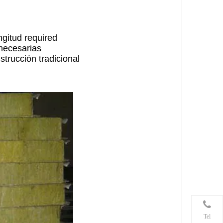
ngitud required
necesarias
trucción tradicional
Tel