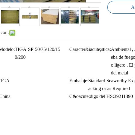
Añ
 con:
Modelo:
TIGA-SP-50/75/120/15
Caracter&iacute;stica:
Ambiental , 
0/200
eba de fuego
o ligero , El
del metal
TIGA
Embalaje:
Standard Seaworthy Exp
acking or as Required
China
C&oacute;digo del HS:
39211390