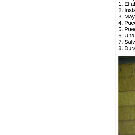
1. El 
2. Inst
3. Mayo
4. Pue
5. Pue
6. Una
7. Sal
8. Dura