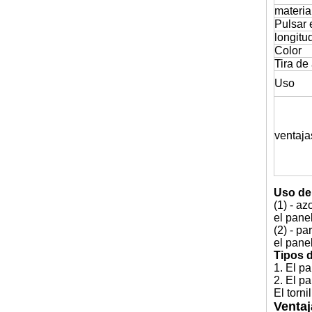
materia
Pulsar 
longitu
Color
Tira de 
Uso
ventaja
Uso de
(1) - az
el pane
(2) - pa
el pane
Tipos 
1. El p
2. El p
El torn
Ventaj