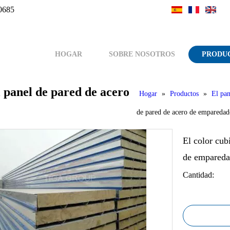
0685
HOGAR
SOBRE NOSOTROS
PRODU
l panel de pared de acero
Hogar
»
Productos
»
El pa
de pared de acero de emparedado
El color cub
de empareda
Cantidad: